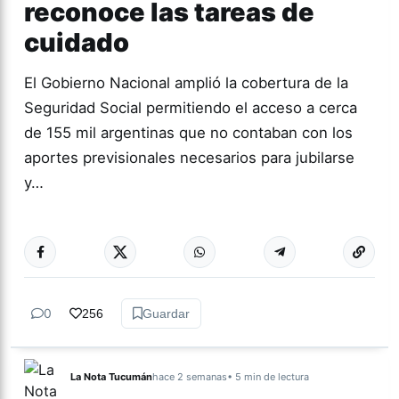
reconoce las tareas de
cuidado
El Gobierno Nacional amplió la cobertura de la
Seguridad Social permitiendo el acceso a cerca
de 155 mil argentinas que no contaban con los
aportes previsionales necesarios para jubilarse
y…
Más acc
TUCUMÁN
0
256
Guardar
La Nota Tucumán
hace 2 semanas
• 5 min de lectura