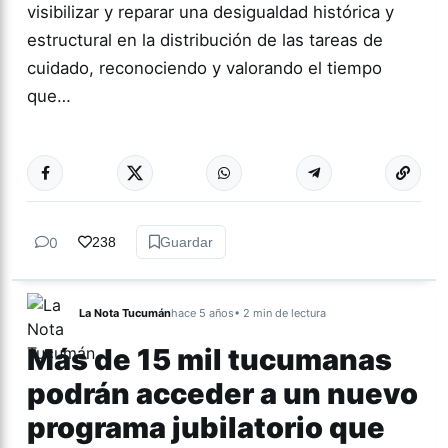
visibilizar y reparar una desigualdad histórica y
estructural en la distribución de las tareas de
cuidado, reconociendo y valorando el tiempo
que…
Más acc
TUCUMÁN
0
238
Guardar
La Nota Tucumán
hace 5 años
• 2 min de lectura
Más de 15 mil tucumanas
podrán acceder a un nuevo
programa jubilatorio que