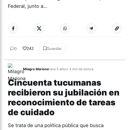
Federal, junto a…
Más acc
ACTUALIDAD
0
242
Guardar
Milagro Mariona
hace 5 años
• 4 min de lectura
Cincuenta tucumanas
recibieron su jubilación en
reconocimiento de tareas
de cuidado
Se trata de una política pública que busca