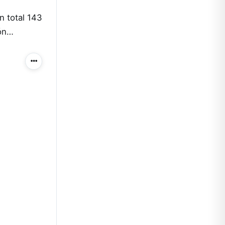
n total 143
ión…
Más acciones