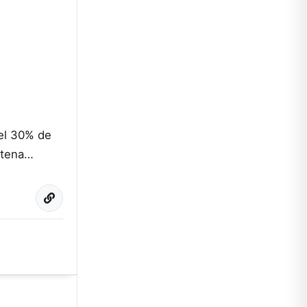
del 30% de
entena…