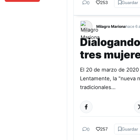
0
253
Guardar
Milagro Mariona
hace 6 
Dialogando
tres mujere
El 20 de marzo de 2020 
Lentamente, la "nueva n
tradicionales…
0
257
Guardar