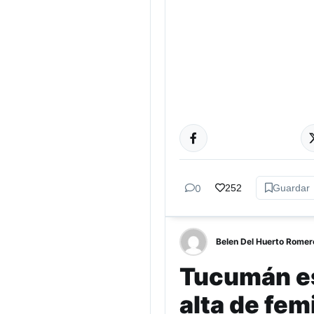
ESPECTÁCULOS
0
252
Guardar
Belen Del Huerto Romer
Tucumán es 
alta de fem