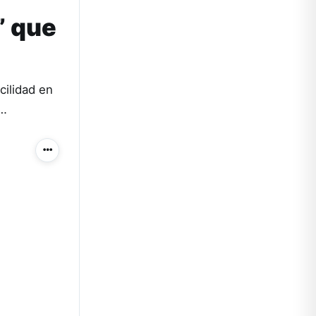
” que
cilidad en
o…
Más acciones