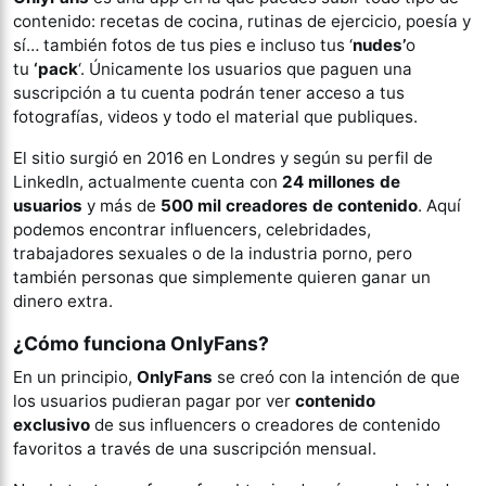
contenido: recetas de cocina, rutinas de ejercicio, poesía y
sí… también fotos de tus pies e incluso tus ‘
nudes’
o
tu
‘pack
‘. Únicamente los usuarios que paguen una
suscripción a tu cuenta podrán tener acceso a tus
fotografías, videos y todo el material que publiques.
El sitio surgió en 2016 en Londres y según su perfil de
LinkedIn, actualmente cuenta con
24 millones de
usuarios
y más de
500 mil creadores de contenido
. Aquí
podemos encontrar influencers, celebridades,
trabajadores sexuales o de la industria porno, pero
también personas que simplemente quieren ganar un
dinero extra.
¿Cómo funciona OnlyFans?
En un principio,
OnlyFans
se creó con la intención de que
los usuarios pudieran pagar por ver
contenido
exclusivo
de sus influencers o creadores de contenido
favoritos a través de una suscripción mensual.