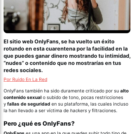
El sitio web
OnlyFans
, se ha vuelto un éxito
rotundo en esta cuarentena por la facilidad en la
que puedes ganar dinero mostrando tu intimidad,
“nudes” o contenido que no mostrarías en tus
redes sociales.
Por Ruido En La Red
OnlyFans también ha sido duramente criticado por su
alto
contenido sexual
o subido de tono, pocas restricciones
y
fallas de seguridad
en su plataforma, las cuales incluso
la han llevado a ser víctima de
hackers
y filtraciones.
Pero ¿qué es OnlyFans?
OnlyFans
es una app en la que puedes subir todo tipo de