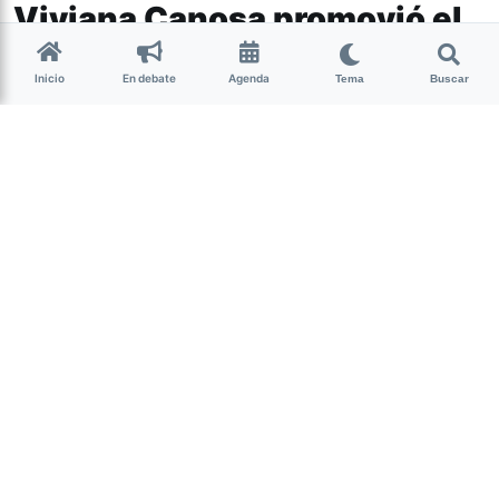
Viviana Canosa promovió el
consumo de dióxido de cloro
Inicio
En debate
Agenda
en vivo, una sustancia
Tema
Buscar
peligrosa para la salud
Según la Organización Mundial de la
Salud (OMS), la Administración
Nacional de Medicamentos, Alimentos y
Tecnología Médica de Argentina
(ANMAT), la Administración de
Medicamentos y Alimentos de Estados
Unidos (FDA) y la agencia de
verificación Chequeado, la sustancia es
peligrosa para la salud, pudiendo
causar trastornos e intoxicaciones