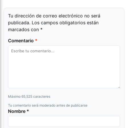
Tu dirección de correo electrónico no será
publicada.
Los campos obligatorios están
marcados con
*
Comentario
*
Máximo 65,525 caracteres
Tu comentario será moderado antes de publicarse
Nombre *