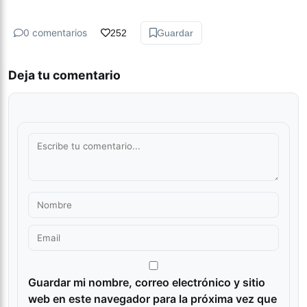
0 comentarios
252
Guardar
Deja tu comentario
Guardar mi nombre, correo electrónico y sitio
web en este navegador para la próxima vez que