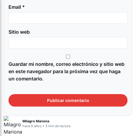
Email *
Sitio web
Guardar mi nombre, correo electrónico y sitio web
en este navegador para la próxima vez que haga
un comentario.
Milagro Mariona
hace 6 años • 3 min de lectura