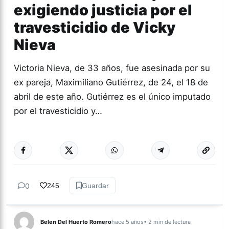
exigiendo justicia por el
travesticidio de Vicky
Nieva
Victoria Nieva, de 33 años, fue asesinada por su
ex pareja, Maximiliano Gutiérrez, de 24, el 18 de
abril de este año. Gutiérrez es el único imputado
por el travesticidio y…
Más acc
GÉNERO Y
DIVERSIDAD
0
245
Guardar
Belen Del Huerto Romero
hace 5 años
• 2 min de lectura