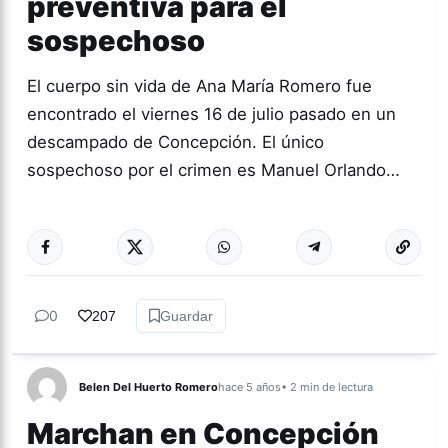
preventiva para el
sospechoso
El cuerpo sin vida de Ana María Romero fue
encontrado el viernes 16 de julio pasado en un
descampado de Concepción. El único
sospechoso por el crimen es Manuel Orlando…
Más acc
TUCUMÁN
0
207
Guardar
Belen Del Huerto Romero
hace 5 años
• 2 min de lectura
Marchan en Concepción