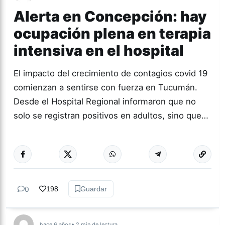
Alerta en Concepción: hay
ocupación plena en terapia
intensiva en el hospital
El impacto del crecimiento de contagios covid 19
comienzan a sentirse con fuerza en Tucumán.
Desde el Hospital Regional informaron que no
solo se registran positivos en adultos, sino que…
Más acc
TUCUMÁN
0
198
Guardar
hace 6 años
• 2 min de lectura