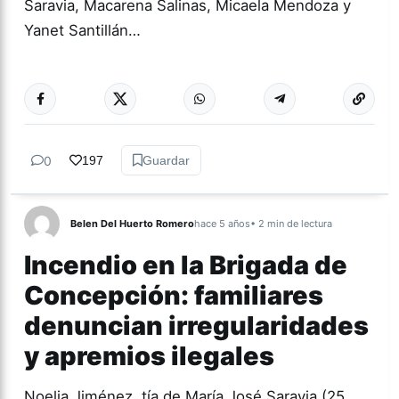
Saravia, Macarena Salinas, Micaela Mendoza y
Yanet Santillán…
Más acc
ACTUALIDAD
0
197
Guardar
Belen Del Huerto Romero
hace 5 años
• 2 min de lectura
Incendio en la Brigada de
Concepción: familiares
denuncian irregularidades
y apremios ilegales
Noelia Jiménez, tía de María José Saravia (25