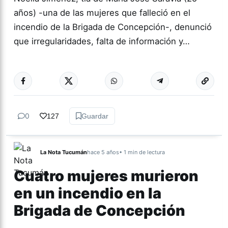
años) -una de las mujeres que falleció en el
incendio de la Brigada de Concepción-, denunció
que irregularidades, falta de información y…
Más acc
TUCUMÁN
0
127
Guardar
La Nota Tucumán
hace 5 años
• 1 min de lectura
Cuatro mujeres murieron
en un incendio en la
Brigada de Concepción