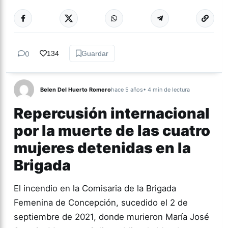
Más acc
GÉNERO Y
DIVERSIDAD
0
134
Guardar
Belen Del Huerto Romero
hace 5 años
• 4 min de lectura
Repercusión internacional
por la muerte de las cuatro
mujeres detenidas en la
Brigada
El incendio en la Comisaria de la Brigada
Femenina de Concepción, sucedido el 2 de
septiembre de 2021, donde murieron María José