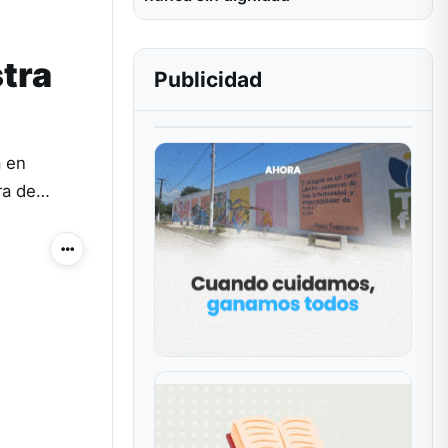
stra
Publicidad
a en
ura de…
Más acciones