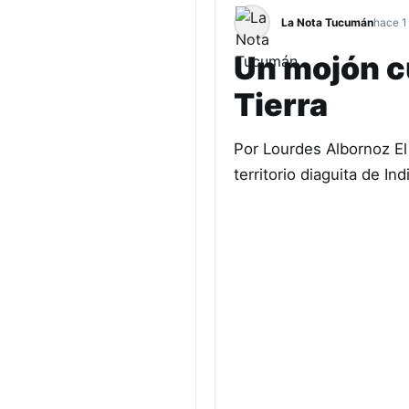
La Nota Tucumán
hace 1
Un mojón cu
Tierra
Por Lourdes Albornoz El 
territorio diaguita de I