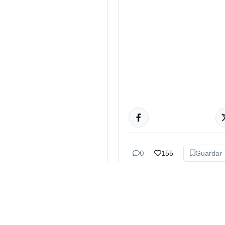
CULTURA
0
155
Guardar
Bruno Bazán
hace 2 sem
Cazzu tien