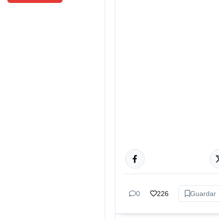
TUCUMÁN
0
226
Guardar