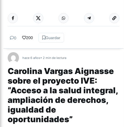
Más acc
TUCUMÁN
0
200
Guardar
hace 6 años
• 2 min de lectura
Carolina Vargas Aignasse
sobre el proyecto IVE:
“Acceso a la salud integral,
ampliación de derechos,
igualdad de
oportunidades”