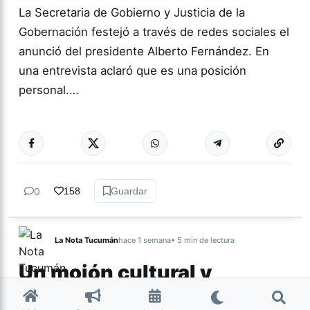
La Secretaria de Gobierno y Justicia de la
Gobernación festejó a través de redes sociales el
anunció del presidente Alberto Fernández. En
una entrevista aclaró que es una posición
personal.…
Más acc
TUCUMÁN
0
158
Guardar
La Nota Tucumán
hace 1 semana
• 5 min de lectura
Un mojón cultural y
espiritual de Nuestra