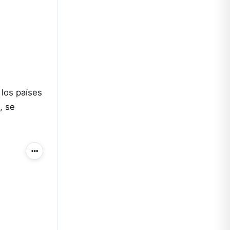
los países
, se
Más acciones