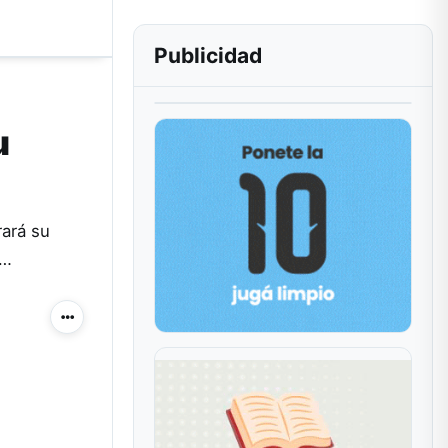
Publicidad
u
rará su
l…
Más acciones