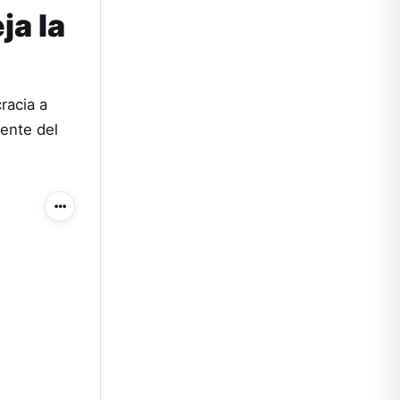
ja la
racia a
iente del
Más acciones