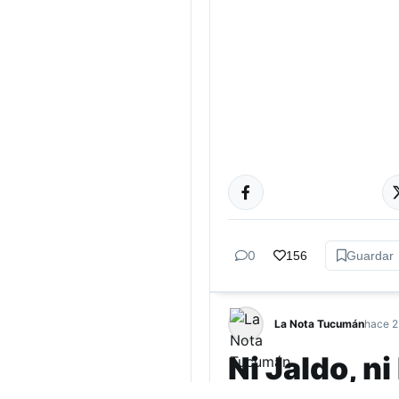
ACTUALIDAD
0
156
Guardar
La Nota Tucumán
hace 2
Ni Jaldo, n