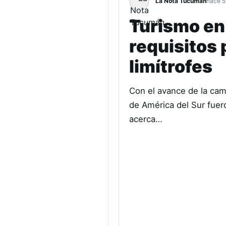
La Nota Tucumán
hace 5
Turismo en
requisitos 
limítrofes
Con el avance de la cam
de América del Sur fuero
acerca…