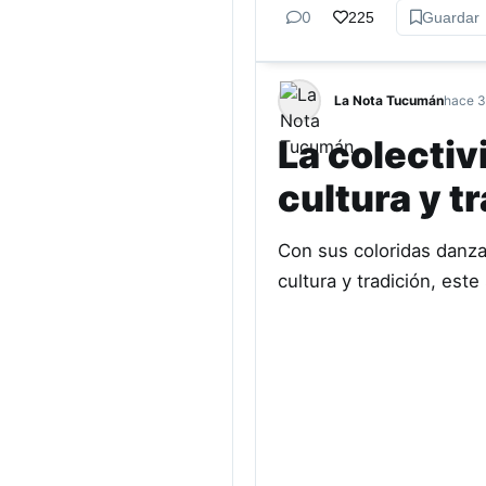
0
225
Guardar
La Nota Tucumán
hace 3
La colectiv
cultura y t
Con sus coloridas danzas
cultura y tradición, est