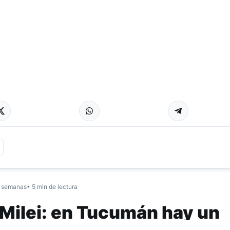
 semanas
• 5 min de lectura
i Milei: en Tucumán hay un