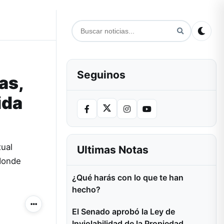
Seguinos
as,
ida
xual
Ultimas Notas
 donde
¿Qué harás con lo que te han
hecho?
Más acciones
El Senado aprobó la Ley de
Inviolabilidad de la Propiedad