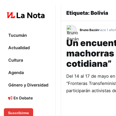
Etiqueta:
Bolivia
Bruno Bazán
hace 1 año
•
Tucumán
Un encuentr
Actualidad
machorras 
Cultura
cotidiana”
Agenda
Del 14 al 17 de mayo en 
“Fronteras Transfeminista
Género y Diversidad
participarán activistas d
En Debate
Suscribirme