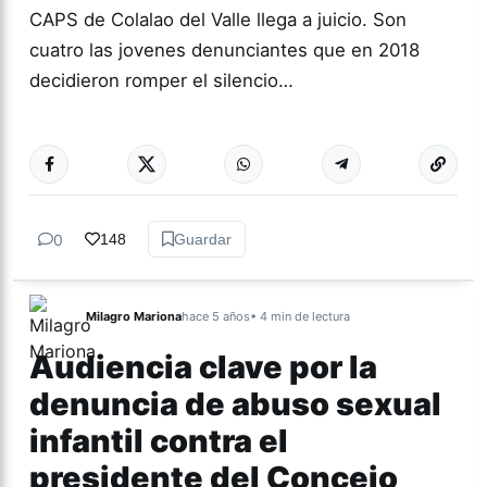
CAPS de Colalao del Valle llega a juicio. Son
cuatro las jovenes denunciantes que en 2018
decidieron romper el silencio…
Más acc
GÉNERO Y
DIVERSIDAD
0
148
Guardar
Milagro Mariona
hace 5 años
• 4 min de lectura
Audiencia clave por la
denuncia de abuso sexual
infantil contra el
presidente del Concejo