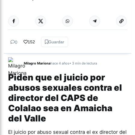
Más acc
GÉNERO Y
DIVERSIDAD
0
152
Guardar
Milagro Mariona
hace 4 años
• 3 min de lectura
Piden que el juicio por
abusos sexuales contra el
director del CAPS de
Colalao sea en Amaicha
del Valle
El juicio por abuso sexual contra el ex director del