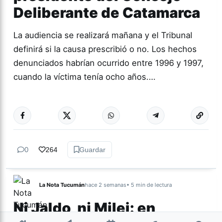
Deliberante de Catamarca
La audiencia se realizará mañana y el Tribunal
definirá si la causa prescribió o no. Los hechos
denunciados habrían ocurrido entre 1996 y 1997,
cuando la víctima tenía ocho años.…
Más acc
GÉNERO Y
DIVERSIDAD
0
264
Guardar
La Nota Tucumán
hace 2 semanas
• 5 min de lectura
Ni Jaldo, ni Milei: en