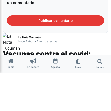
un comentario.
La Nota Tucumán
hace 5 años • 3 min de lectura
Vacunas contra el covid:
abrirán la inscripción para
Inicio
En debate
Agenda
Tema
Buscar
personas de 38 y 39 años
Tucumán