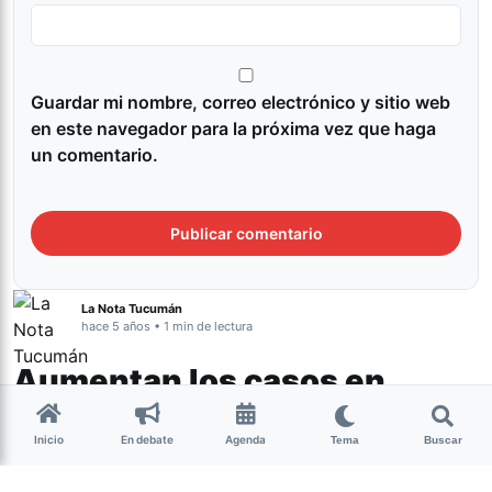
Guardar mi nombre, correo electrónico y sitio web
en este navegador para la próxima vez que haga
un comentario.
La Nota Tucumán
hace 5 años • 1 min de lectura
Aumentan los casos en
Tucumán: 338 fueron
Inicio
En debate
Agenda
diagnosticadas con Covid-
Tema
Buscar
19 y murieron dos personas