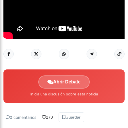
Abrir Debate
Inicia una discusión sobre esta noticia
0 comentarios
273
Guardar