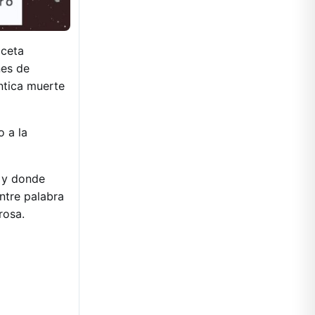
aceta
nes de
ántica muerte
o a la
a y donde
ntre palabra
rosa.