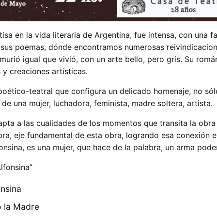
isa en la vida literaria de Argentina, fue intensa, con una f
en sus poemas, dónde encontramos numerosas reivindicacio
 murió igual que vivió, con un arte bello, pero gris. Su rom
y creaciones artísticas.
poético-teatral que configura un delicado homenaje, no sól
 de una mujer, luchadora, feminista, madre soltera, artista.
apta a las cualidades de los momentos que transita la obr
bra, eje fundamental de esta obra, logrando esa conexión e
onsina, es una mujer, que hace de la palabra, un arma pode
lfonsina”
nsina
 la Madre