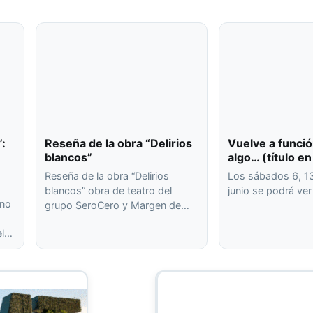
”:
Reseña de la obra “Delirios
Vuelve a funci
blancos”
algo… (título e
Reseña de la obra “Delirios
Los sábados 6, 13
blancos” obra de teatro del
junio se podrá ve
ano
grupo SeroCero y Margen de…
el…