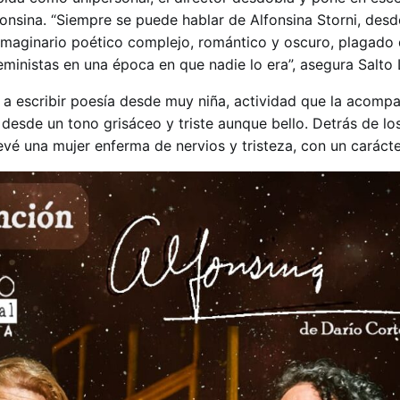
onsina. “Siempre se puede hablar de Alfonsina Storni, desde
n imaginario poético complejo, romántico y oscuro, plagado
ministas en una época en que nadie lo era”, asegura Salto 
a escribir poesía desde muy niña, actividad que la acompa
desde un tono grisáceo y triste aunque bello. Detrás de lo
vé una mujer enferma de nervios y tristeza, con un carácter