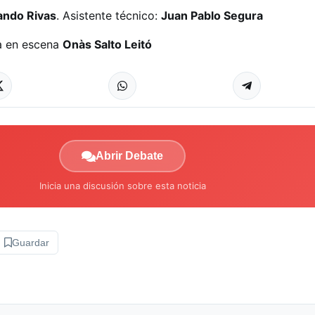
ando Rivas
. Asistente técnico:
Juan Pablo Segura
ta en escena
Onàs Salto Leitó
Abrir Debate
Inicia una discusión sobre esta noticia
Guardar