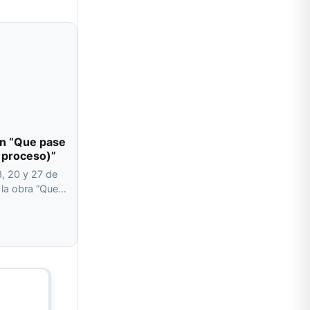
ón “Que pase
n proceso)”
, 20 y 27 de
r la obra “Que…