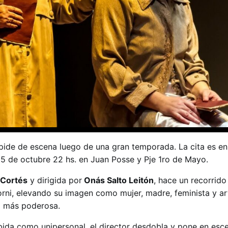
spide de escena luego de una gran temporada. La cita es en
15 de octubre 22 hs. en Juan Posse y Pje 1ro de Mayo.
 Cortés
y dirigida por
Onás Salto Leitón
, hace un recorrido
orni, elevando su imagen como mujer, madre, feminista y ar
a más poderosa.
ida como unipersonal, el director desdobla y pone en esc