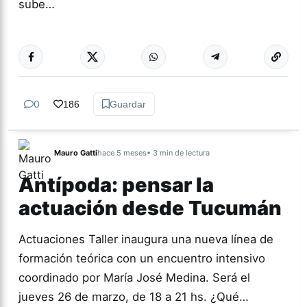
sube…
Más acc
TEATRO
0
186
Guardar
Mauro Gatti
hace 5 meses
• 3 min de lectura
Antípoda: pensar la
actuación desde Tucumán
Actuaciones Taller inaugura una nueva línea de
formación teórica con un encuentro intensivo
coordinado por María José Medina. Será el
jueves 26 de marzo, de 18 a 21 hs. ¿Qué…