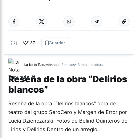
Más acc
TEATRO
1
137
Guardar
La Nota Tucumán
hace 2 meses
• 3 min de lectura
Reseña de la obra “Delirios
blancos”
Reseña de la obra “Delirios blancos” obra de
teatro del grupo SeroCero y Margen de Error por
Lucía Dzienczarski. Fotos de Belind Quinteros de
Lirios y Delirios Dentro de un arreglo…