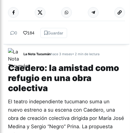
Más acc
TEATRO
0
184
Guardar
La Nota Tucumán
hace 3 meses
• 2 min de lectura
Caedero: la amistad como
refugio en una obra
colectiva
El teatro independiente tucumano suma un
nuevo estreno a su escena con Caedero, una
obra de creación colectiva dirigida por María José
Medina y Sergio “Negro” Prina. La propuesta