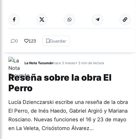
Más acc
TEATRO
0
123
Guardar
La Nota Tucumán
hace 3 meses
• 3 min de lectura
Reseña sobre la obra El
Perro
Lucía Dzienczarski escribe una reseña de la obra
El Perro, de Inés Haedo, Gabriel Argiró y Mariana
Rosciano. Nuevas funciones el 16 y 23 de mayo
en La Veleta, Crisóstomo Álvarez…