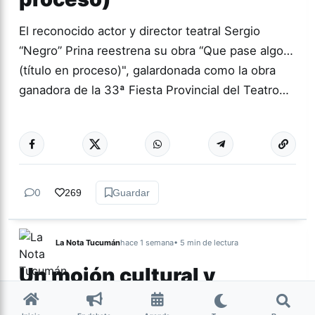
El reconocido actor y director teatral Sergio
“Negro” Prina reestrena su obra “Que pase algo…
(título en proceso)", galardonada como la obra
ganadora de la 33ª Fiesta Provincial del Teatro…
Más acc
TEATRO
0
269
Guardar
La Nota Tucumán
hace 1 semana
• 5 min de lectura
Un mojón cultural y
espiritual de Nuestra