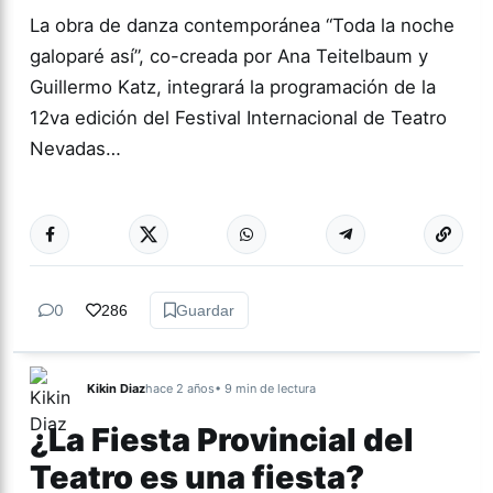
La obra de danza contemporánea “Toda la noche
galoparé así”, co-creada por Ana Teitelbaum y
Guillermo Katz, integrará la programación de la
12va edición del Festival Internacional de Teatro
Nevadas…
Más acc
TEATRO
0
286
Guardar
Kikin Diaz
hace 2 años
• 9 min de lectura
¿La Fiesta Provincial del
Teatro es una fiesta?