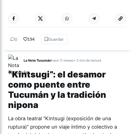
Más acc
ACTUALIDAD
0
194
Guardar
La Nota Tucumán
hace 11 meses
• 3 min de lectura
“Kintsugi”: el desamor
como puente entre
Tucumán y la tradición
nipona
La obra teatral “Kintsugi (exposición de una
ruptura)” propone un viaje íntimo y colectivo a