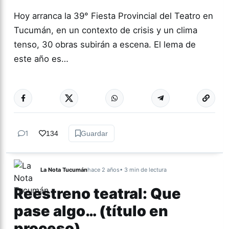
Hoy arranca la 39° Fiesta Provincial del Teatro en
Tucumán, en un contexto de crisis y un clima
tenso, 30 obras subirán a escena. El lema de
este año es…
Más acc
CULTURA
1
134
Guardar
La Nota Tucumán
hace 2 años
• 3 min de lectura
Reestreno teatral: Que
pase algo… (título en
proceso)