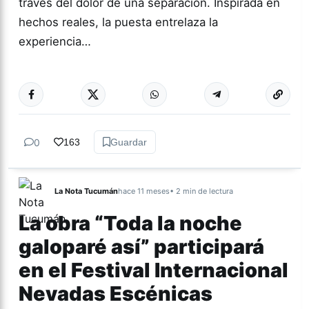
través del dolor de una separación. Inspirada en
hechos reales, la puesta entrelaza la
experiencia…
Más acc
TEATRO
0
163
Guardar
La Nota Tucumán
hace 11 meses
• 2 min de lectura
La obra “Toda la noche
galoparé así” participará
en el Festival Internacional
Nevadas Escénicas