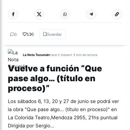
Más acc
TEATRO
0
130
Guardar
La Nota Tucumán
hace 2 meses
• 3 min de lectura
Vuelve a función “Que
pase algo… (título en
proceso)”
Los sábados 6, 13, 20 y 27 de junio se podrá ver
la obra "Que pase algo… (título en proceso)" en
La Colorida Teatro,Mendoza 2955, 21hs puntual
Dirigida por Sergio…