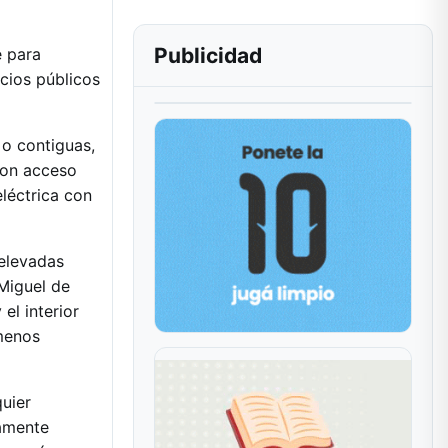
Publicidad
e para
icios públicos
 o contiguas,
con acceso
eléctrica con
relevadas
 Miguel de
el interior
 menos
quier
tamente