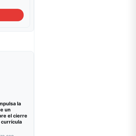
impulsa la
de un
re el cierre
 currícula
tro con