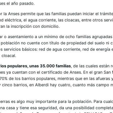
ses el año pasado.
r la Anses permite que las familias puedan iniciar el trámit
red eléctrica, el agua corriente, las cloacas, entre otros serv
an la inscripción con domicilio.
ar o asentamiento a un mínimo de ocho familias agrupadas
población no cuente con título de propiedad del suelo ni 
s servicios básicos: red de agua corriente, red de energía 
 cloacal.
os populares, unas 35.000 familias
, de las cuales están 
nes ya cuentan con el certificado de Anses. En el gran San
0% de los barrios populares, mientras que en las afueras y 
y cinco barrios, en Alberdi hay cuatro, cuanto más campo
tierras es algo muy importante para la población. Para cual
una casa y tiene esa seguridad, da una posibilidad comple