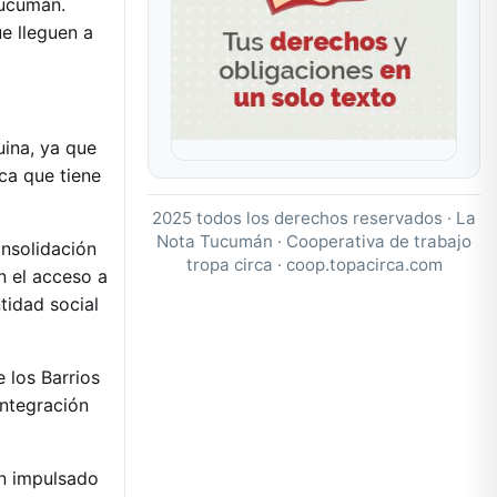
Tucumán.
e lleguen a
uina, ya que
ica que tiene
2025 todos los derechos reservados · La
Nota Tucumán · Cooperativa de trabajo
onsolidación
tropa circa ·
coop.topacirca.com
n el acceso a
tidad social
 los Barrios
integración
an impulsado