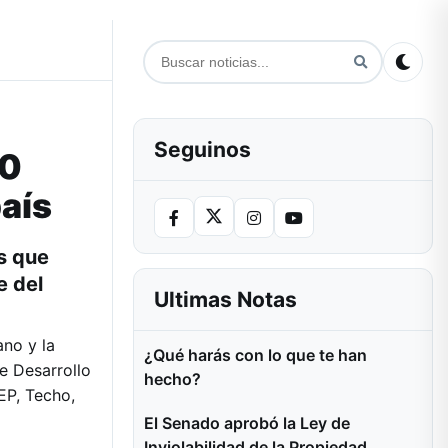
Seguinos
00
aís
s que
e del
Ultimas Notas
ano y la
¿Qué harás con lo que te han
de Desarrollo
hecho?
EP, Techo,
El Senado aprobó la Ley de
Inviolabilidad de la Propiedad