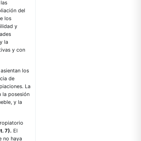
 las
liación del
e los
ilidad y
dades
y la
tivas y con
 asientan los
cia de
piaciones. La
n la posesión
eble, y la
ropiatorio
t. 7).
El
ue no haya