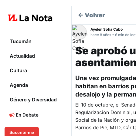
← Volver
Ayelen Sofia Cabo
hace 8 años • 6 min de lec
Tucumán
Se aprobó u
Actualidad
asentamient
Cultura
Una vez promulgada 
Agenda
habitan en barrios p
desalojo y la perma
Género y Diversidad
El 10 de octubre, el Sena
Regularización Dominial, u
En Debate
Social de la Nación y orga
Barrios de Pie, MTD, Cárita
Suscribirme