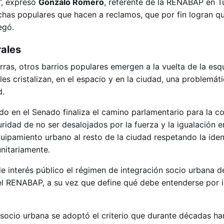
e”, expresó
Gonzalo Romero
, referente de la RENABAP en 
uchas populares que hacen a reclamos, que por fin logran qu
egó.
rales
erras, otros barrios populares emergen a la vuelta de la esq
es cristalizan, en el espacio y en la ciudad, una problemát
d.
do en el Senado finaliza el camino parlamentario para la c
uridad de no ser desalojados por la fuerza y la igualación e
quipamiento urbano al resto de la ciudad respetando la iden
nitariamente.
de interés público el régimen de integración socio urbana de
el RENABAP, a su vez que define qué debe entenderse por 
n socio urbana se adoptó el criterio que durante décadas h