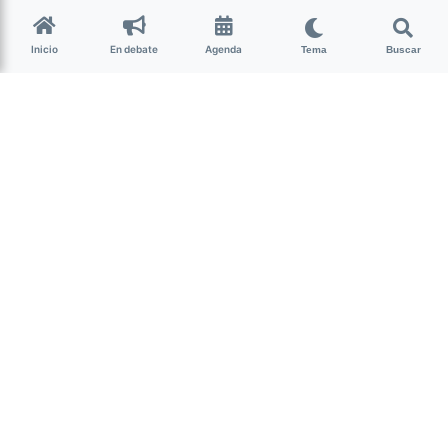
en fotos
Inicio
En debate
Agenda
Tema
Buscar
Género y Diversidad
Por tercera vez se realizó en San Salvador de Jujuy el
Encuentro Plurinacional de mujeres, lesbianas, trans,
travestis, bisexuales, intersexuales y no binaries. La
primera vez fue en 1994, marcado en luchas contra el