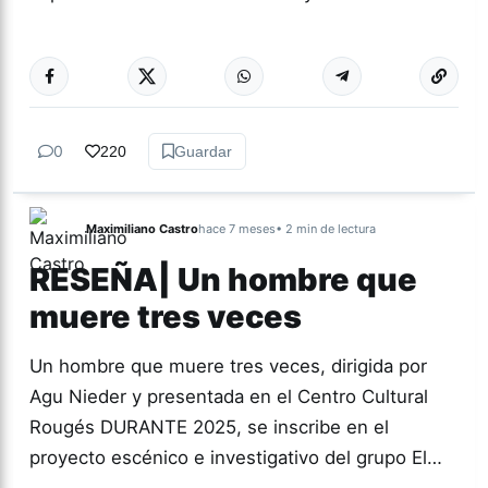
Más acc
ARTES
0
220
Guardar
Maximiliano Castro
hace 7 meses
• 2 min de lectura
RESEÑA| Un hombre que
muere tres veces
Un hombre que muere tres veces, dirigida por
Agu Nieder y presentada en el Centro Cultural
Rougés DURANTE 2025, se inscribe en el
proyecto escénico e investigativo del grupo El…