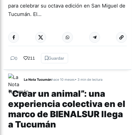
para celebrar su octava edición en San Miguel de
Tucumán. El…
Más acc
ARTES
0
211
Guardar
La Nota Tucumán
hace 10 meses
• 3 min de lectura
“Crear un animal”: una
experiencia colectiva en el
marco de BIENALSUR llega
a Tucumán