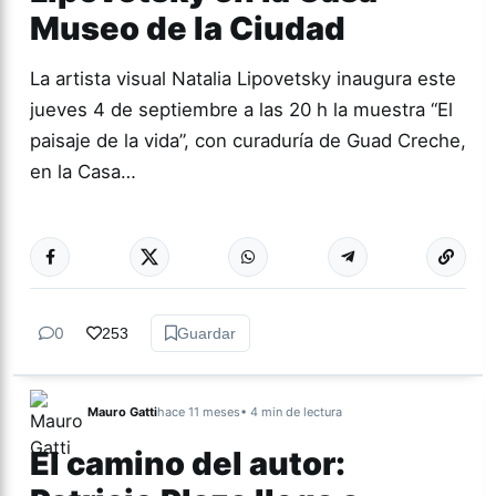
Museo de la Ciudad
La artista visual Natalia Lipovetsky inaugura este
jueves 4 de septiembre a las 20 h la muestra “El
paisaje de la vida”, con curaduría de Guad Creche,
en la Casa…
Más acc
ARTES
0
253
Guardar
Mauro Gatti
hace 11 meses
• 4 min de lectura
El camino del autor: