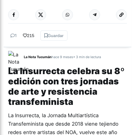
Más acc
ARTES
1
215
Guardar
La Nota Tucumán
hace 9 meses
• 3 min de lectura
La Insurrecta celebra su 8º
edición con tres jornadas
de arte y resistencia
transfeminista
La Insurrecta, la Jornada Multiartística
Transfeminista que desde 2018 viene tejiendo
redes entre artistas del NOA, vuelve este año