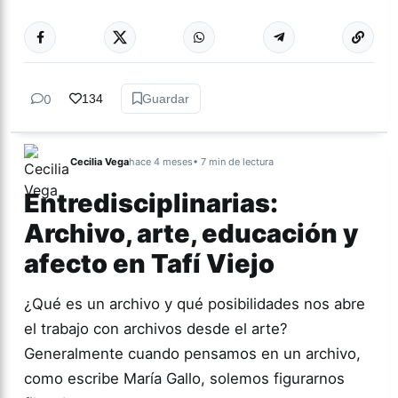
Más acc
ARTES
0
134
Guardar
Cecilia Vega
hace 4 meses
• 7 min de lectura
Entredisciplinarias:
Archivo, arte, educación y
afecto en Tafí Viejo
¿Qué es un archivo y qué posibilidades nos abre
el trabajo con archivos desde el arte?
Generalmente cuando pensamos en un archivo,
como escribe María Gallo, solemos figurarnos