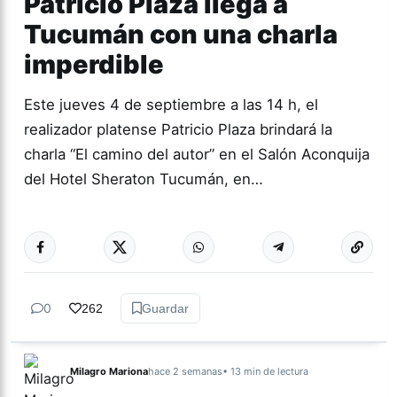
Patricio Plaza llega a
Tucumán con una charla
imperdible
Este jueves 4 de septiembre a las 14 h, el
realizador platense Patricio Plaza brindará la
charla “El camino del autor” en el Salón Aconquija
del Hotel Sheraton Tucumán, en…
Más acc
ARTES
0
262
Guardar
Milagro Mariona
hace 2 semanas
• 13 min de lectura