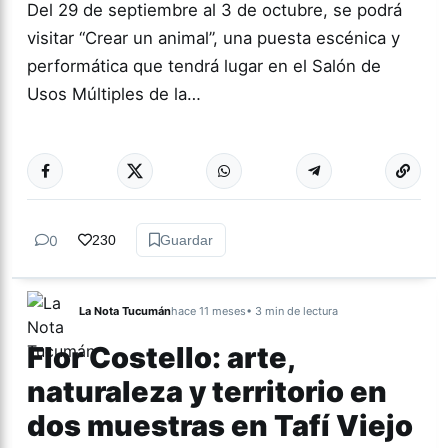
Del 29 de septiembre al 3 de octubre, se podrá
visitar “Crear un animal”, una puesta escénica y
performática que tendrá lugar en el Salón de
Usos Múltiples de la…
Más acc
ARTES
0
230
Guardar
La Nota Tucumán
hace 11 meses
• 3 min de lectura
Flor Costello: arte,
naturaleza y territorio en
dos muestras en Tafí Viejo