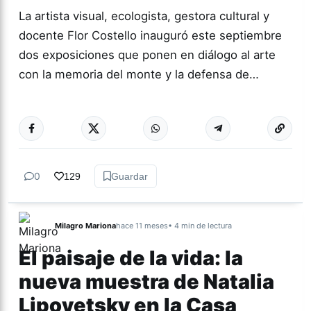
La artista visual, ecologista, gestora cultural y
docente Flor Costello inauguró este septiembre
dos exposiciones que ponen en diálogo al arte
con la memoria del monte y la defensa de…
Más acc
ARTES
0
129
Guardar
Milagro Mariona
hace 11 meses
• 4 min de lectura
El paisaje de la vida: la
nueva muestra de Natalia
Lipovetsky en la Casa