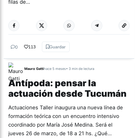
filas de…
Más acc
ARTES
0
113
Guardar
Mauro Gatti
hace 5 meses
• 3 min de lectura
Antípoda: pensar la
actuación desde Tucumán
Actuaciones Taller inaugura una nueva línea de
formación teórica con un encuentro intensivo
coordinado por María José Medina. Será el
jueves 26 de marzo, de 18 a 21 hs. ¿Qué…