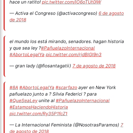
hace un ratito!
pic.twitter.com/lO6oTUt0IW
— Activa el Congreso (@activacongreso)
6 de agosto
de 2018
el mundo los está mirando, senadores. hagan historia
y que sea ley ?
#PañuelazoInternacional
#AbortoLegalYa
pic.twitter.com/rjdBlGl9n3
— gran lady (@fiosantagatii)
7 de agosto de 2018
#8A
#AbortoLegalYa
#scarfazo
ayer en New York
pañuelazo junto a ? Silvia Federici ? para
#QueSeaLey
unite al
#PañuelazoInternacional
#EstamosHaciendoHistoria
pic.twitter.com/Ry35P1fcZ1
— La Internacional Feminista (@NosotrasParamos)
7
de agosto de 2018