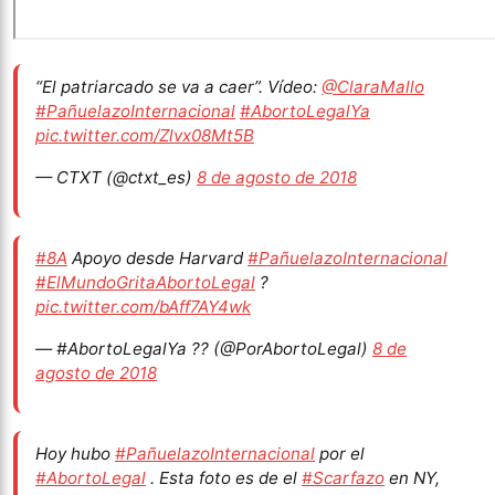
“El patriarcado se va a caer”. Vídeo:
@ClaraMallo
#PañuelazoInternacional
#AbortoLegalYa
pic.twitter.com/Zlvx08Mt5B
— CTXT (@ctxt_es)
8 de agosto de 2018
#8A
Apoyo desde Harvard
#PañuelazoInternacional
#ElMundoGritaAbortoLegal
?
pic.twitter.com/bAff7AY4wk
— #AbortoLegalYa ?? (@PorAbortoLegal)
8 de
agosto de 2018
Hoy hubo
#PañuelazoInternacional
por el
#AbortoLegal
. Esta foto es de el
#Scarfazo
en NY,