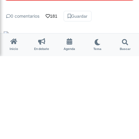
0 comentarios
181
Guardar
Ayelen Sofia Cabo
hace 8 años • 1 min de lectura
Inicio
En debate
Agenda
Tema
Buscar
ABORTO LEGAL| Seguí en
vivo el histórico debate
Hoy, senadores definirán en una
jornada maratónica si la
interrupción voluntaria del
embarazo será legal, o no.
(más…)