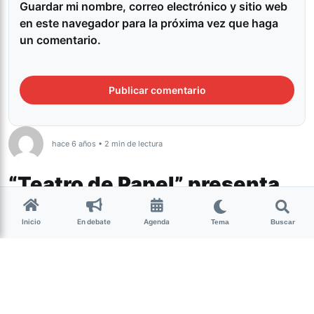
Guardar mi nombre, correo electrónico y sitio web
en este navegador para la próxima vez que haga
un comentario.
hace 6 años • 2 min de lectura
“Teatro de Papel” presenta
dos cuentos para disfrutar
Inicio
En debate
Agenda
Tema
Buscar
en familia
En las circunstancias actuales, el teatro se reinventa. Es
así que desde Brillavox, la compañía de teatro de
Maximiliano Farber y Soledad Alastuey
, crearon un
espectáculo online de calidad, que conserva la frescura