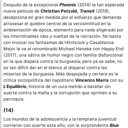
Después de la excepcional
Phoenix
(2014) la tan esperada
nueva película de
Christian Petzold,
Transit
(2018),
decepciona en gran medida por el esfuerzo que demanda
atravesar el quiebre central de la verosimilitud en la
ambientación de época, elemento para nada aligerado por
las interminables idas y vueltas de la narración. No basta
con invocar los fantasmas de Hitchcock y
Casablanca
.
Mejor le va al renombrado Michael Haneke con
Happy End
(2017), una sátira de humor negro con familia disfuncional
en la que dispara contra la burguesía; pero ya se sabe, no
es tan difícil dar en el blanco al disparar contra las
miserias de la burguesía. Más despojada y certera es la
crítica sociopolítica del napolitano
Vincenzo Marra
con su
L’Equilibrio
, historia de un cura metido a batallar sin
suerte contra la mafia y la corrupción que oprimen a su
parroquia.
(14)
Los mundos de la adolescencia y la temprana juventud
corrieron con suerte este año, con la sorprendente
Blue