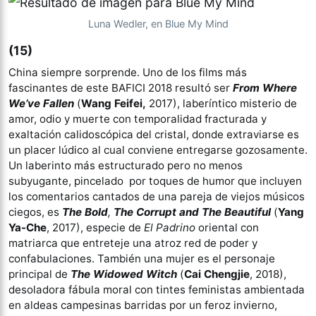
Luna Wedler, en Blue My Mind
(15)
China siempre sorprende. Uno de los films más
fascinantes de este BAFICI 2018 resultó ser
From Where
We’ve Fallen
(
Wang Feifei,
2017), laberíntico misterio de
amor, odio y muerte con temporalidad fracturada y
exaltación calidoscópica del cristal, donde extraviarse es
un placer lúdico al cual conviene entregarse gozosamente.
Un laberinto más estructurado pero no menos
subyugante, pincelado por toques de humor que incluyen
los comentarios cantados de una pareja de viejos músicos
ciegos, es
The Bold
,
The Corrupt and The Beautiful
(
Yang
Ya-Che
, 2017), especie de
El Padrino
oriental con
matriarca que entreteje una atroz red de poder y
confabulaciones. También una mujer es el personaje
principal de
The Widowed Witch
(
Cai Chengjie
, 2018),
desoladora fábula moral con tintes feministas ambientada
en aldeas campesinas barridas por un feroz invierno,