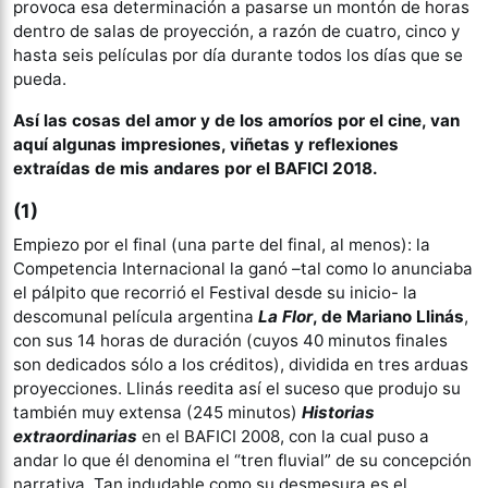
provoca esa determinación a pasarse un montón de horas
dentro de salas de proyección, a razón de cuatro, cinco y
hasta seis películas por día durante todos los días que se
pueda.
Así las cosas del amor y de los amoríos por el cine, van
aquí algunas impresiones, viñetas y reflexiones
extraídas de mis andares por el BAFICI 2018.
(1)
Empiezo por el final (una parte del final, al menos): la
Competencia Internacional la ganó –tal como lo anunciaba
el pálpito que recorrió el Festival desde su inicio- la
descomunal película argentina
La Flor
, de Mariano Llinás
,
con sus 14 horas de duración (cuyos 40 minutos finales
son dedicados sólo a los créditos), dividida en tres arduas
proyecciones. Llinás reedita así el suceso que produjo su
también muy extensa (245 minutos)
Historias
extraordinarias
en el BAFICI 2008, con la cual puso a
andar lo que él denomina el “tren fluvial” de su concepción
narrativa. Tan indudable como su desmesura es el