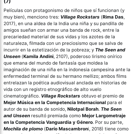
(7)
Películas con protagonismo de niños que sí funcionan (y
muy bien), menciono tres:
Village Rockstars
(
Rima Das
,
2017), en una aldea de la India una niña y su pandilla de
amigos sueñan con armar una banda de rock, entre la
precariedad material de sus vidas y los azotes de la
naturaleza, filmada con un preciosismo que se salva de
incurrir en la estetización de la pobreza; y
The Seen and
Unseen
(
Kamila Andini
, 2107), poderoso lirismo onírico
que emana del mundo de fantasía que moldea la
imaginación de una niña en la indonesia campesina ante la
enfermedad terminal de su hermano mellizo; ambos films
entrelazan la poética audiovisual anclada en historias de
vida con un registro etnográfico de alto vuelo
cinematográfico.
Village Rockstars
obtuvo el premio de
Mejor Música en la Competencia Internacional
para el
autor de su banda de sonido,
Nilotpal Borah
.
The Seen
and Unseen
resultó premiada como
Mejor Largometraje
en la Competencia Vanguardia y Género
. Por su parte,
Mochila de plomo
(
Darío Mascambron
i, 2018) tiene como