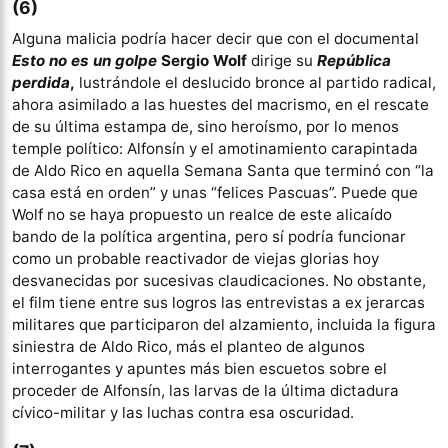
(6)
Alguna malicia podría hacer decir que con el documental
Esto no es un golpe
Sergio Wolf
dirige su
República
perdida
,
lustrándole el deslucido bronce al partido radical,
ahora asimilado a las huestes del macrismo, en el rescate
de su última estampa de, sino heroísmo, por lo menos
temple político: Alfonsín y el amotinamiento carapintada
de Aldo Rico en aquella Semana Santa que terminó con “la
casa está en orden” y unas “felices Pascuas”. Puede que
Wolf no se haya propuesto un realce de este alicaído
bando de la política argentina, pero sí podría funcionar
como un probable reactivador de viejas glorias hoy
desvanecidas por sucesivas claudicaciones. No obstante,
el film tiene entre sus logros las entrevistas a ex jerarcas
militares que participaron del alzamiento, incluida la figura
siniestra de Aldo Rico, más el planteo de algunos
interrogantes y apuntes más bien escuetos sobre el
proceder de Alfonsín, las larvas de la última dictadura
cívico-militar y las luchas contra esa oscuridad.