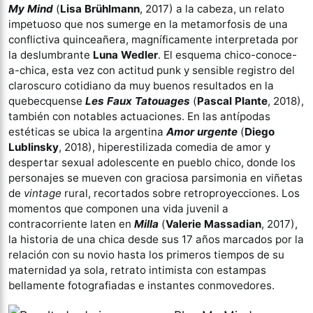
My Mind
(
Lisa Brühlmann
, 2017) a la cabeza, un relato
impetuoso que nos sumerge en la metamorfosis de una
conflictiva quinceañera, magníficamente interpretada por
la deslumbrante
Luna Wedler
. El esquema chico-conoce-
a-chica, esta vez con actitud punk y sensible registro del
claroscuro cotidiano da muy buenos resultados en la
quebecquense
Les Faux Tatouages
(
Pascal Plante
, 2018),
también con notables actuaciones. En las antípodas
estéticas se ubica la argentina
Amor urgente
(
Diego
Lublinsky
, 2018), hiperestilizada comedia de amor y
despertar sexual adolescente en pueblo chico, donde los
personajes se mueven con graciosa parsimonia en viñetas
de
vintage
rural, recortados sobre retroproyecciones. Los
momentos que componen una vida juvenil a
contracorriente laten en
Milla
(
Valerie Massadian
, 2017),
la historia de una chica desde sus 17 años marcados por la
relación con su novio hasta los primeros tiempos de su
maternidad ya sola, retrato intimista con estampas
bellamente fotografiadas e instantes conmovedores.