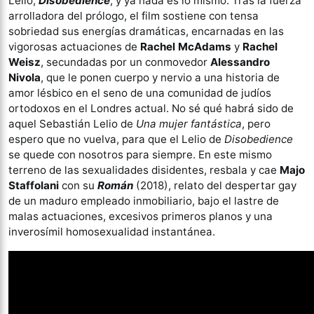
Lelio,
Disobedience
, y ya nada es lo mismo. Tras la fuerza
arrolladora del prólogo, el film sostiene con tensa
sobriedad sus energías dramáticas, encarnadas en las
vigorosas actuaciones de
Rachel McAdams
y
Rachel
Weisz
, secundadas por un conmovedor
Alessandro
Nivola
, que le ponen cuerpo y nervio a una historia de
amor lésbico en el seno de una comunidad de judíos
ortodoxos en el Londres actual. No sé qué habrá sido de
aquel Sebastián Lelio de
Una mujer fantástica
, pero
espero que no vuelva, para que el Lelio de
Disobedience
se quede con nosotros para siempre. En este mismo
terreno de las sexualidades disidentes, resbala y cae
Majo
Staffolani
con su
Román
(2018), relato del despertar gay
de un maduro empleado inmobiliario, bajo el lastre de
malas actuaciones, excesivos primeros planos y una
inverosímil homosexualidad instantánea.