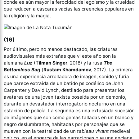
donde es aún mayor la ferocidad del egoísmo y la crueldad
que reducen a cáscaras vacías las creencias populares en
la religión y la magia.
(16)
Por último, pero no menos destacado, las criaturas
audiovisuales más extrañas que vi este año son la
alemana
Luz
(T
ilman Singer
, 2018) y la rusa
The
Bottomless Bag
(
Rustam Khamdamov
, 2017). La primera
es una experiencia arrolladora de imagen, sonido y furia
que parece extraída de un batido psicodélico de John
Carpenter y David Lynch, destilado para presentar los
avatares de una joven taxista poseída por un demonio,
durante un devastador interrogatorio nocturno en una
estación de policía. La segunda es una extasiada sucesión
de imágenes que son como gemas talladas en un blanco y
negro deslumbrante, habitadas por personajes que se
mueven con la teatralidad de un
tableau vivant
medieval
onírico, en el engarce de las narraciones que una anciana