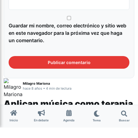
Guardar mi nombre, correo electrónico y sitio web
en este navegador para la próxima vez que haga
un comentario.
Milagro Mariona
hace 8 años • 4 min de lectura
Aplican música como terapia
paliativa para pacientes
Inicio
En debate
Agenda
Tema
Buscar
internados