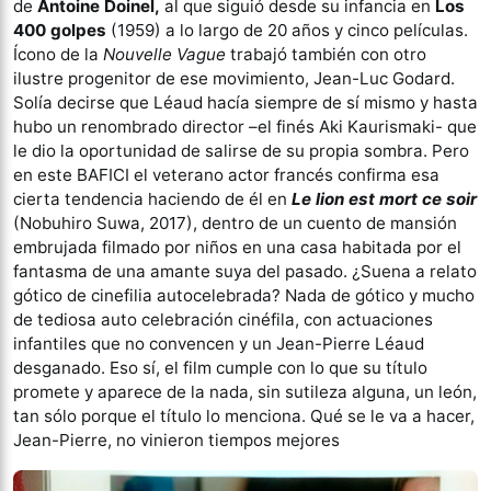
de
Antoine Doinel,
al que siguió desde su infancia en
Los
400 golpes
(1959) a lo largo de 20 años y cinco películas.
Ícono de la
Nouvelle Vague
trabajó también con otro
ilustre progenitor de ese movimiento, Jean-Luc Godard.
Solía decirse que Léaud hacía siempre de sí mismo y hasta
hubo un renombrado director –el finés Aki Kaurismaki- que
le dio la oportunidad de salirse de su propia sombra. Pero
en este BAFICI el veterano actor francés confirma esa
cierta tendencia haciendo de él en
Le lion est mort ce soir
(Nobuhiro Suwa, 2017), dentro de un cuento de mansión
embrujada filmado por niños en una casa habitada por el
fantasma de una amante suya del pasado. ¿Suena a relato
gótico de cinefilia autocelebrada? Nada de gótico y mucho
de tediosa auto celebración cinéfila, con actuaciones
infantiles que no convencen y un Jean-Pierre Léaud
desganado. Eso sí, el film cumple con lo que su título
promete y aparece de la nada, sin sutileza alguna, un león,
tan sólo porque el título lo menciona. Qué se le va a hacer,
Jean-Pierre, no vinieron tiempos mejores