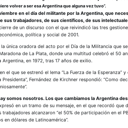
uiere volver a ser esa Argentina que alguna vez tuvo”.
iembre en el día del militante por la Argentina, que neces
e sus trabajadores, de sus científicos, de sus intelectuale
cierre de un discurso con el que reivindicó las tres gestion
s económica, política y social de 2001.
 la única oradora del acto por el Día de la Militancia que se
 Maradona de La Plata, donde una multitud celebró el 50 ani
 Argentina, en 1972, tras 17 años de exilio.
en el que se estrenó el lema “La Fuerza de la Esperanza” y
na Presidenta”, Fernández de Kirchner respondió: “Como decí
niosamente”.
 hay somos nosotros. Los que cambiamos la Argentina de
expresó en un tramo de su mensaje, en el que recordó que d
s trabajadores alcanzaron “el 50% de participación en el PBI
tos en dólares de Latinoamérica”.