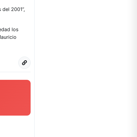
 del 2001”,
edad los
auricio