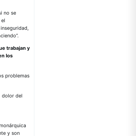
i no se
 el
 inseguridad,
ciendo”.
e trabajan y
en los
los problemas
 dolor del
 monárquica
nte y son