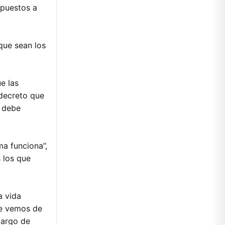
 puestos a
que sean los
e las
 decreto que
e debe
ma funciona”,
 los que
a vida
que vemos de
cargo de