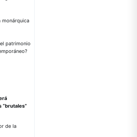
a monárquica
el patrimonio
ntemporáneo?
erá
s “brutales”
or de la