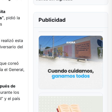
ita
s”
, pidió la
Publicidad
es
 realizó esta
versario del
 que coreó
a el General,
spués de
urante los
” y el país