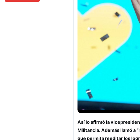
Así lo afirmó la vicepresiden
Militancia. Además llamó a 
que permita reeditar los log