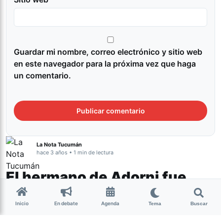
Guardar mi nombre, correo electrónico y sitio web
en este navegador para la próxima vez que haga
un comentario.
La Nota Tucumán
hace 3 años • 1 min de lectura
El hermano de Adorni fue
nombrado como asesor en
Inicio
En debate
Agenda
Defensa
Tema
Buscar