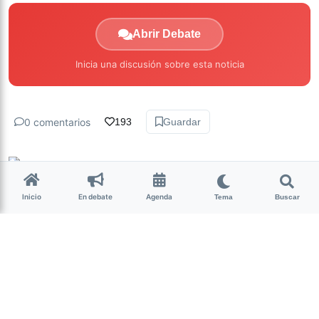
Abrir Debate
Inicia una discusión sobre esta noticia
0 comentarios
193
Guardar
La Nota Tucumán
hace 6 años • 7 min de lectura
Inicio
En debate
Agenda
Tema
Buscar
Hacer Escuela en tiempos de
Pandemia
En la coyuntura excepcional generada
por la pandemia COVID-19, Luciana
Yépez, Coordinadora Línea de