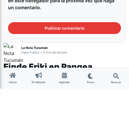
en este navegador para la próxima vez que haga
un comentario.
La Nota Tucumán
hace 4 años • 3 min de lectura
Finde Friki en Pangea
Inicio
En debate
Agenda
Tema
Buscar
Cultura