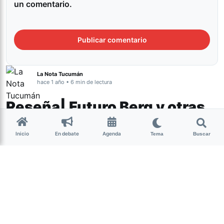
un comentario.
La Nota Tucumán
hace 1 año • 6 min de lectura
Reseña| Futuro Berg y otras
maravillas del país
Inicio
En debate
Agenda
Tema
Buscar
Cultura