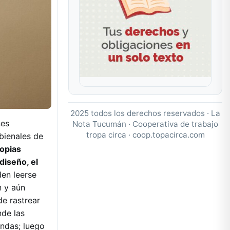
2025 todos los derechos reservados · La
nes
Nota Tucumán · Cooperativa de trabajo
tropa circa ·
coop.topacirca.com
bienales de
ropias
diseño, el
den leerse
n y aún
e rastrear
nde las
undas; luego