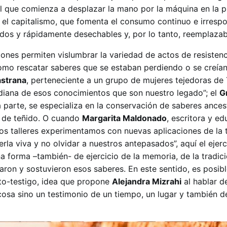
ial que comienza a desplazar la mano por la máquina en la 
n el capitalismo, que fomenta el consumo continuo e irresp
dos y rápidamente desechables y, por lo tanto, reemplaza
iones permiten vislumbrar la variedad de actos de resisten
como rescatar saberes que se estaban perdiendo o se creía
astrana
, perteneciente a un grupo de mujeres tejedoras de T
diana de esos conocimientos que son nuestro legado”; el
G
a parte, se especializa en la conservación de saberes ances
as de teñido. O cuando
Margarita Maldonado
, escritora y e
los talleres experimentamos con nuevas aplicaciones de la 
a viva y no olvidar a nuestros antepasados”, aquí el ejerc
 forma –también- de ejercicio de la memoria, de la tradició
aron y sostuvieron esos saberes. En este sentido, es posib
to-testigo, idea que propone
Alejandra Mizrahi
al hablar de
cosa sino un testimonio de un tiempo, un lugar y también d