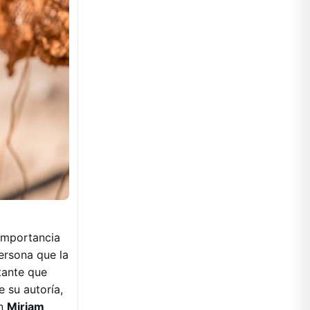
 importancia
ersona que la
tante que
 su autoría,
on
Miriam