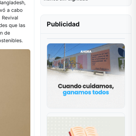
Bangladesh,
levó a cabo
t Revival
Publicidad
des que las
in de
stenibles.