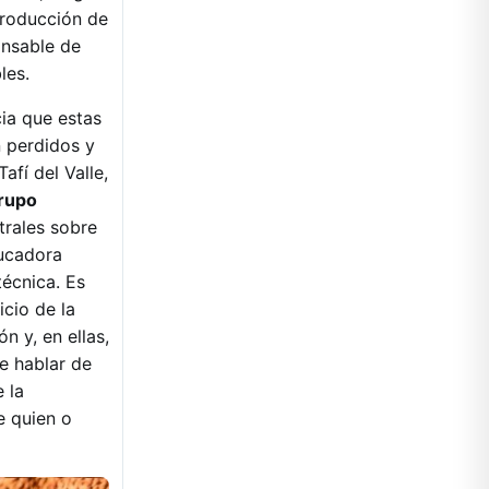
producción de
onsable de
bles.
cia que estas
n perdidos y
afí del Valle,
rupo
trales sobre
ducadora
técnica. Es
icio de la
n y, en ellas,
le hablar de
 la
e quien o