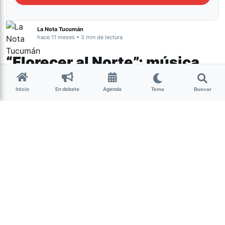
La Nota Tucumán
hace 11 meses • 3 min de lectura
“Florecer al Norte”: música,
talleres y encuentro en una
Inicio
En debate
Agenda
Tema
Buscar
gira que une al NOA
Cultura