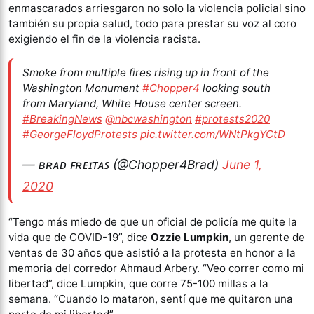
enmascarados arriesgaron no solo la violencia policial sino
también su propia salud, todo para prestar su voz al coro
exigiendo el fin de la violencia racista.
Smoke from multiple fires rising up in front of the
Washington Monument
#Chopper4
looking south
from Maryland, White House center screen.
#BreakingNews
@nbcwashington
#protests2020
#GeorgeFloydProtests
pic.twitter.com/WNtPkgYCtD
— ʙʀᴀᴅ ꜰʀᴇɪᴛᴀꜱ (@Chopper4Brad)
June 1,
2020
“Tengo más miedo de que un oficial de policía me quite la
vida que de COVID-19”, dice
Ozzie Lumpkin
, un gerente de
ventas de 30 años que asistió a la protesta en honor a la
memoria del corredor Ahmaud Arbery. “Veo correr como mi
libertad”, dice Lumpkin, que corre 75-100 millas a la
semana. “Cuando lo mataron, sentí que me quitaron una