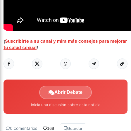
¡
Suscribirte a su canal y mira más consejos para mejorar
tu salud sexual
!
Abrir Debate
Inicia una discusión sobre esta noticia
0 comentarios
168
Guardar