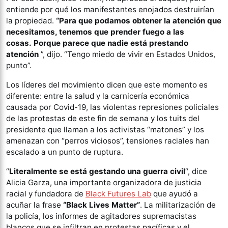
entiende por qué los manifestantes enojados destruirían
la propiedad.
“Para que podamos obtener la atención que
necesitamos, tenemos que prender fuego a las
cosas. Porque parece que nadie está prestando
atención
”, dijo. “Tengo miedo de vivir en Estados Unidos,
punto”.
Los líderes del movimiento dicen que este momento es
diferente: entre la salud y la carnicería económica
causada por Covid-19, las violentas represiones policiales
de las protestas de este fin de semana y los tuits del
presidente que llaman a los activistas “matones” y los
amenazan con “perros viciosos”, tensiones raciales han
escalado a un punto de ruptura.
“
Literalmente se está gestando una guerra civil
“, dice
Alicia Garza, una importante organizadora de justicia
racial y fundadora de
Black Futures Lab
que ayudó a
acuñar la frase
“Black Lives Matter”
. La militarización de
la policía, los informes de agitadores supremacistas
blancos que se infiltran en protestas pacíficas y el