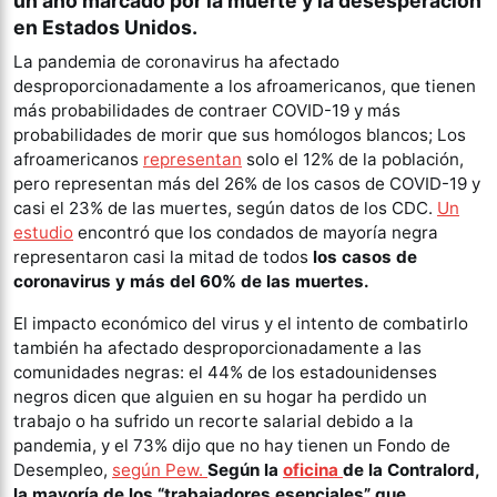
un año marcado por la muerte y la desesperación
en Estados Unidos.
La pandemia de coronavirus ha afectado
desproporcionadamente a los afroamericanos, que tienen
más probabilidades de contraer COVID-19 y más
probabilidades de morir que sus homólogos blancos; Los
afroamericanos
representan
solo el 12% de la población,
pero representan más del 26% de los casos de COVID-19 y
casi el 23% de las muertes, según datos de los CDC.
Un
estudio
encontró que los condados de mayoría negra
representaron casi la mitad de todos
los casos de
coronavirus y más del 60% de las muertes.
El impacto económico del virus y el intento de combatirlo
también ha afectado desproporcionadamente a las
comunidades negras: el 44% de los estadounidenses
negros dicen que alguien en su hogar ha perdido un
trabajo o ha sufrido un recorte salarial debido a la
pandemia, y el 73% dijo que no hay tienen un Fondo de
Desempleo,
según Pew.
Según la
oficina
de la Contralord,
la mayoría de los “trabajadores esenciales” que