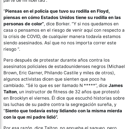
parte de mi libertad”.
“
Piensas en el policía que tuvo su rodilla en Floyd,
piensas en cómo Estados Unidos tiene su rodilla en las
personas de color”
, dice Borker. “Y si nos quedamos en
casa o pensamos en el riesgo de venir aquí con respecto a
la crisis de COVID, de cualquier manera todavía estamos
siendo asesinados. Así que no nos importa correr este
riesgo “.
Pero después de protestar durante años contra los
asesinatos policiales de estadounidenses negros (Michael
Brown, Eric Garner, Philando Castile y miles de otros),
algunos activistas dicen que sienten que poco ha
cambiado. “Sé lo que es ser llamado N *****”, dice
James
Talton
, un instructor de fitness de 32 años que protestó
en Brooklyn el viernes. Él dice que escuchó historias sobre
las luchas de su padre contra la segregación sureña, y
“
Siento que todavía estoy lidiando con la misma mierda
con la que mi padre lidió”.
Por esa razón, dice Talton, no aprueba el saqueo, pero