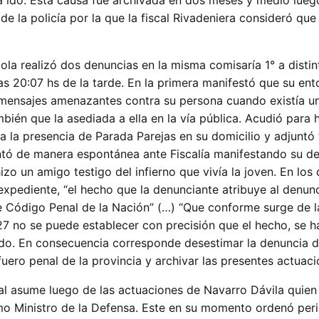
a ido. Esta causa fue archivada en dos meses y medio lueg
de la policía por la que la fiscal Rivadeniera consideró que
aola realizó dos denuncias en la misma comisaría 1° a distint
as 20:07 hs de la tarde. En la primera manifestó que su ent
 mensajes amenazantes contra su persona cuando existía u
bién que la asediada a ella en la vía pública. Acudió para 
 la presencia de Parada Parejas en su domicilio y adjuntó
ntó de manera espontánea ante Fiscalía manifestando su d
izo un amigo testigo del infierno que vivía la joven. En los 
 expediente, “el hecho que la denunciante atribuye al denu
 de Código Penal de la Nación” (…) “Que conforme surge de l
 27 no se puede establecer con precisión que el hecho, se h
do. En consecuencia corresponde desestimar la denuncia d
fuero penal de la provincia y archivar las presentes actuaci
cal asume luego de las actuaciones de Navarro Dávila quien
o Ministro de la Defensa. Este en su momento ordenó peri