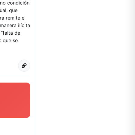
omo condición
ual, que
a remite el
manera ilícita
 “falta de
s que se