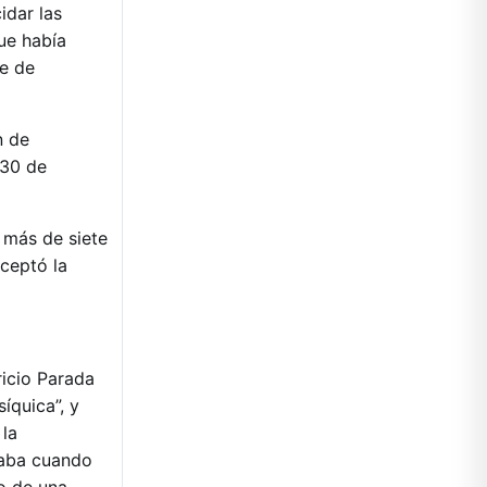
idar las
que había
te de
n de
 30 de
 más de siete
ceptó la
ricio Parada
íquica”, y
 la
egaba cuando