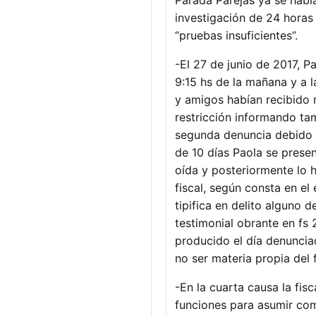
Parada Parejas ya se habí
investigación de 24 horas 
“pruebas insuficientes”.
-El 27 de junio de 2017, P
9:15 hs de la mañana y a l
y amigos habían recibido
restricción informando tam
segunda denuncia debido a
de 10 días Paola se prese
oída y posteriormente lo h
fiscal, según consta en el
tipifica en delito alguno
testimonial obrante en fs
producido el día denuncia
no ser materia propia del 
-En la cuarta causa la fis
funciones para asumir com