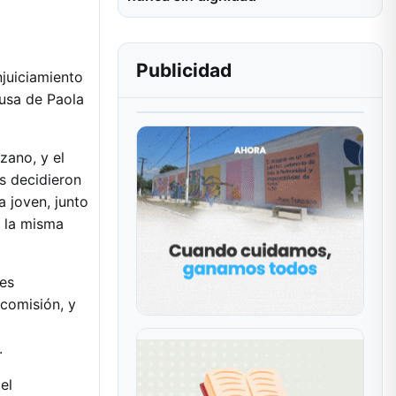
Publicidad
njuiciamiento
ausa de Paola
zano, y el
s decidieron
 joven, junto
a la misma
des
 comisión, y
.
el