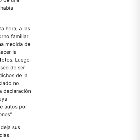
o de una
 había
a hora, a las
orno familiar
na medida de
hacer la
 fotos. Luego
eseo de ser
dichos de la
nciado no
a declaración
aya
e autos por
ones”.
 deja sus
cias