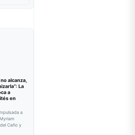
 no alcanza,
izarla”: La
oca a
ités en
impulsada a
r Myriam
del Caño y