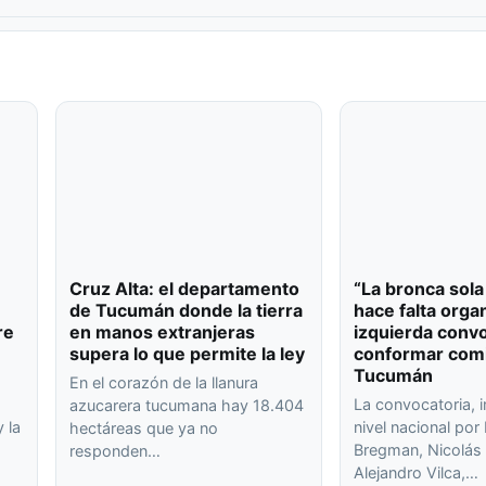
Cruz Alta: el departamento
“La bronca sola
de Tucumán donde la tierra
hace falta organ
re
en manos extranjeras
izquierda conv
supera lo que permite la ley
conformar com
Tucumán
En el corazón de la llanura
La convocatoria, 
azucarera tucumana hay 18.404
 la
nivel nacional po
hectáreas que ya no
Bregman, Nicolás 
responden…
Alejandro Vilca,…