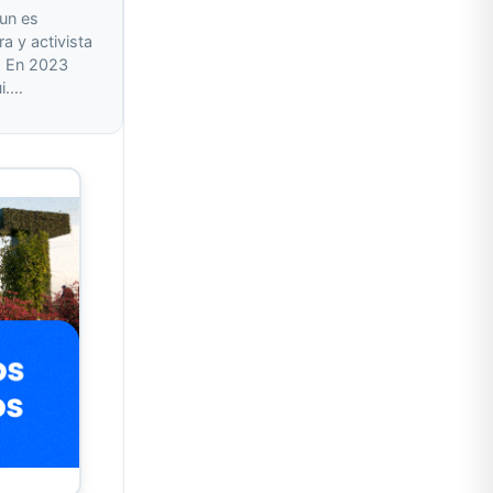
un es
ra y activista
a. En 2023
ui.…