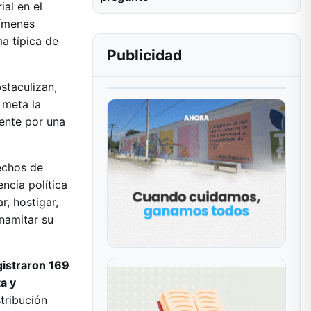
ial en el
rímenes
ma típica de
Publicidad
staculizan,
 meta la
mente por una
echos de
encia política
r, hostigar,
inamitar su
gistraron 169
a y
stribución