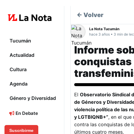
← Volver
La Nota Tucumán
hace 3 años • 3 min de lec
Tucumán
Informe sobr
Actualidad
conquistas
Cultura
transfemin
Agenda
Género y Diversidad
El
Observatorio Sindical 
Género y Diversidad
de Géneros y Diversidad
violencia política de las
En Debate
y LGTBIQNB+”
, en el que
contra las conquistas de 
Suscribirme
últimos cuatro meses.