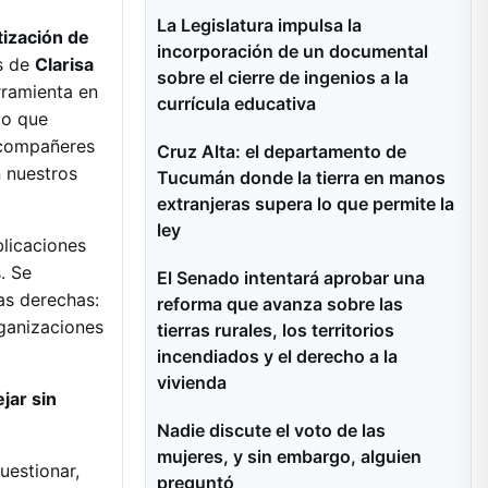
La Legislatura impulsa la
tización de
incorporación de un documental
as de
Clarisa
sobre el cierre de ingenios a la
rramienta en
currícula educativa
lo que
 compañeres
Cruz Alta: el departamento de
n nuestros
Tucumán donde la tierra en manos
extranjeras supera lo que permite la
ley
blicaciones
. Se
El Senado intentará aprobar una
vas derechas:
reforma que avanza sobre las
rganizaciones
tierras rurales, los territorios
incendiados y el derecho a la
vivienda
jar sin
Nadie discute el voto de las
mujeres, y sin embargo, alguien
uestionar,
preguntó