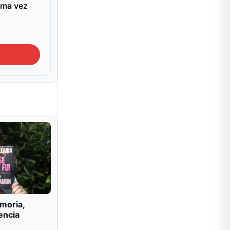
ima vez
moria,
encia