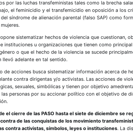
os por las luchas transfeministas tales como la brecha salar
jo, el feminicidio y el transfemicidio en oposición a los c
ón del síndrome de alienación parental (falso SAP) como for
 mujeres.
ropone sistematizar hechos de violencia que cuestionan, ob
e instituciones u organizaciones que tienen como principal
género o que el hecho de la violencia se sucede principal
 llevó adelante en tal sentido.
po de acciones busca sistematizar información acerca de h
lante contra dirigentas y/o activistas. Las acciones de viol
ógicas, sexuales, simbólicas y tienen por objetivo amedrenta
 a las personas por su accionar político con el objetivo de d
ión.
e el cierre de las PASO hasta el siete de diciembre se re
contra de las conquistas de los movimiento transfeminist
contra activistas, símbolos, leyes o instituciones
. La di