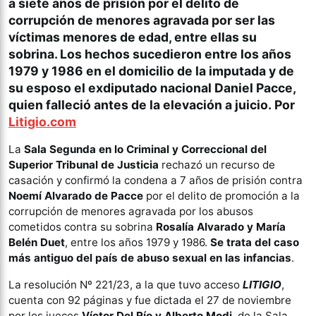
a siete años de prisión por el delito de
corrupción de menores agravada por ser las
víctimas menores de edad, entre ellas su
sobrina. Los hechos sucedieron entre los años
1979 y 1986 en el domicilio de la imputada y de
su esposo el exdiputado nacional Daniel Pacce,
quien falleció antes de la elevación a juicio.
Por
Litigio.com
La
Sala Segunda en lo Criminal y Correccional del
Superior Tribunal de Justicia
rechazó un recurso de
casación y confirmó la condena a 7 años de prisión contra
Noemí Alvarado de Pacce
por el delito de promoción a la
corrupción de menores agravada por los abusos
cometidos contra su sobrina
Rosalía Alvarado y María
Belén Duet
, entre los años 1979 y 1986.
Se trata del caso
más antiguo del país de abuso sexual en las infancias
.
La resolución Nº 221/23, a la que tuvo acceso
LITIGIO
,
cuenta con 92 páginas y fue dictada el 27 de noviembre
por los jueces
Víctor Del Río y Alberto Modi
, de la Sala