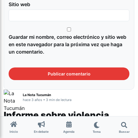
Sitio web
Guardar mi nombre, correo electrónico y sitio web
en este navegador para la próxima vez que haga
un comentario.
La Nota Tucumán
hace 3 años • 3 min de lectura
Informe sobre violencia
política contra las
Inicio
En debate
Agenda
Tema
Buscar
conquistas de los