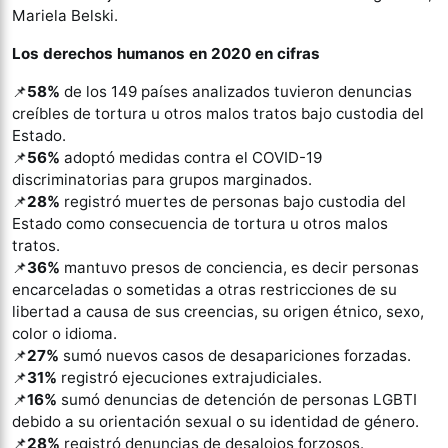
Mariela Belski.
Los derechos humanos en 2020 en cifras
📌
58%
de los 149 países analizados tuvieron denuncias
creíbles de tortura u otros malos tratos bajo custodia del
Estado.
📌
56%
adoptó medidas contra el COVID-19
discriminatorias para grupos marginados.
📌
28%
registró muertes de personas bajo custodia del
Estado como consecuencia de tortura u otros malos
tratos.
📌
36%
mantuvo presos de conciencia, es decir personas
encarceladas o sometidas a otras restricciones de su
libertad a causa de sus creencias, su origen étnico, sexo,
color o idioma.
📌
27%
sumó nuevos casos de desapariciones forzadas.
📌
31%
registró ejecuciones extrajudiciales.
📌
16%
sumó denuncias de detención de personas LGBTI
debido a su orientación sexual o su identidad de género.
📌
28%
registró denuncias de desalojos forzosos.