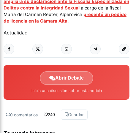
ampliara su declaración ante la Fiscalía Especializada en
Delitos contra la Integridad Sexual
a cargo de la fiscal
María del Carmen Reuter, Alperovich
presentó un pedido
de licencia en la Cámara Alta.
Actualidad
Abrir Debate
Inicia una discusión sobre esta noticia
0 comentarios
240
Guardar