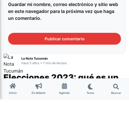
Guardar mi nombre, correo electrónico y sitio web
en este navegador para la próxima vez que haga
un comentario.
La Nota Tucumán
hace 3 años • 7 min de lectura
Elecciones 2023: qué es un
deepfake y en qué se
Inicio
En debate
Agenda
Tema
Buscar
diferencia de un video
manipulado
Actualidad
Si tenés sólo unos segundos, leé estas líneas: