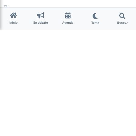
La Nota Tucumán
hace 5 años • 2 min de lectura
Inicio
En debate
Agenda
Tema
Buscar
Abren la inscripción para
vacunación de jóvenes de 16
años
Tucumán