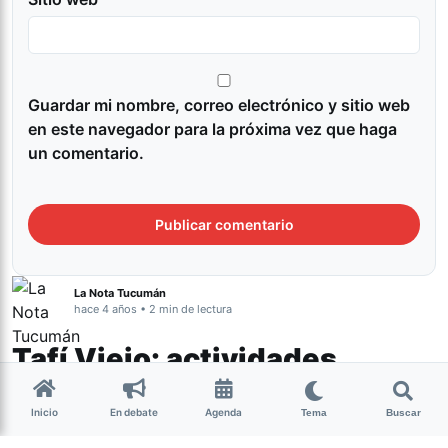
Guardar mi nombre, correo electrónico y sitio web
en este navegador para la próxima vez que haga
un comentario.
La Nota Tucumán
hace 4 años • 2 min de lectura
Tafí Viejo: actividades
programadas para la Vigilia
Inicio
En debate
Agenda
Tema
Buscar
por la Memoria