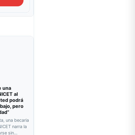
e una
NICET al
sted podrá
abajo, pero
dad”
ta, una becaria
ICET narra la
arse sin…