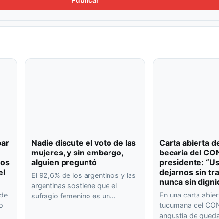
bar
Nadie discute el voto de las
Carta abierta d
mujeres, y sin embargo,
becaria del CO
los
alguien preguntó
presidente: “U
el
dejarnos sin tr
El 92,6% de los argentinos y las
nunca sin digni
argentinas sostiene que el
 de
En una carta abier
sufragio femenino es un…
 o
tucumana del CON
angustia de qued