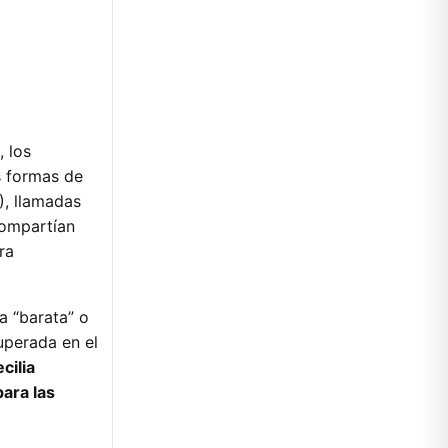
, los
s formas de
), llamadas
compartían
ra
a “barata” o
uperada en el
cilia
ara las