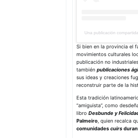
Una publicación compartida
Si bien en la provincia el
movimientos culturales lo
publicación no industriale
también
publicaciones ági
sus ideas y creaciones fu
reconstruir parte de la hi
Esta tradición latinoamer
“amiguista”, como desdeña
libro
Desbunde y Felicidad
Palmeiro
, quien recalca q
comunidades
cuirs
duran