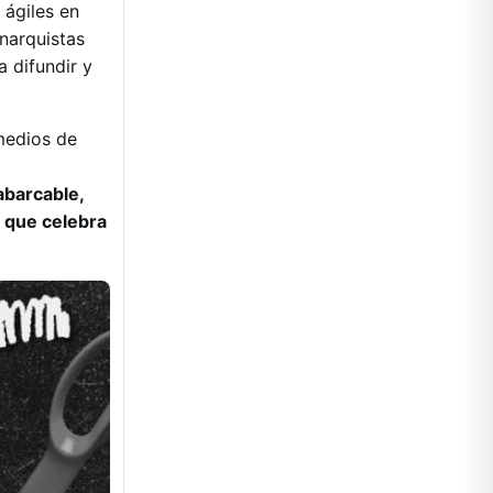
 ágiles en
anarquistas
 difundir y
 medios de
nabarcable,
l que celebra