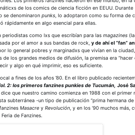
ones. Los primeros
fanzines
nacieron en ese mundo, en la
náticxs de los comics de ciencia ficción en EEUU. Durante l
go se denominaron
punks
, lo adoptaron como su forma de 
mó rápidamente en algo esencial para ellas.
n periodistas como lxs que escribían para las
magazines
(la
sada por el amor a sus bandas de rock,
y de ahí el “fan” an
por lo general pobres y marginadxs que vivían en la ciudad,
s de los grandes medios de difusión, la premisa era “hacer
cir y algo en qué imprimir, eso es suficiente.
 local a fines de los años ’80. En el libro publicado recient
Vol. 2: los primeros fanzines punkies de Tucumán,
José Sa
 dice que nuestro camino comienza en 1988 con el primer 
sta subterránea -un tipo de publicación “prima hermana de 
 fanzines
Masacre
y
Revolución
, y en los ‘90 muchos más, 
 Feria de Fanzines.