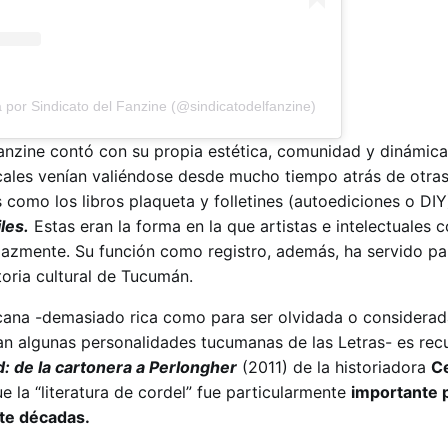
 por Sindicato del Fanzine (@sindicatodelfanzine)
 fanzine contó con su propia estética, comunidad y dinámica
cales venían valiéndose desde mucho tiempo atrás de otra
s como los libros plaqueta y folletines (autoediciones o DIY
les.
Estas eran la forma en la que artistas e intelectuales 
gazmente. Su función como registro, además, ha servido pa
storia cultural de Tucumán.
icana -demasiado rica como para ser olvidada o considerad
n algunas personalidades tucumanas de las Letras- es rec
: de la cartonera a Perlongher
(2011) de la historiadora
Ce
ue la “literatura de cordel” fue particularmente
importante p
te décadas.