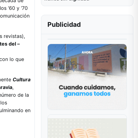
 década de
os ‘60 y ‘70
comunicación
Publicidad
s revistas),
tes del –
 con lo que
emente
Cultura
ravia
,
número de la
los
culminando en