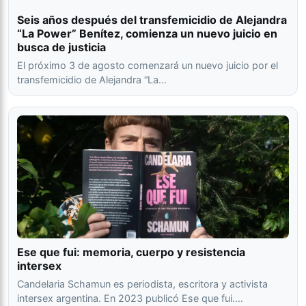
Seis años después del transfemicidio de Alejandra
“La Power” Benítez, comienza un nuevo juicio en
busca de justicia
El próximo 3 de agosto comenzará un nuevo juicio por el
transfemicidio de Alejandra “La…
Ese que fui: memoria, cuerpo y resistencia
intersex
Candelaria Schamun es periodista, escritora y activista
intersex argentina. En 2023 publicó Ese que fui.…