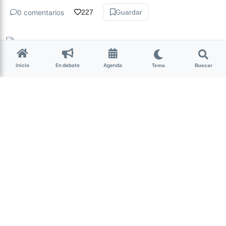
0 comentarios
227
Guardar
La Nota Tucumán
hace 5 años • 10 min de lectura
Inicio
En debate
Agenda
Tema
Buscar
Comunidades indígenas: las
desigualdades se
profundizaron durante la
pandemia
Actualidad