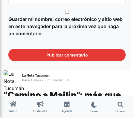
Guardar mi nombre, correo electrónico y sitio web
en este navegador para la próxima vez que haga
un comentario.
La Nota Tucumán
hace 4 años • 8 min de lectura
“Camino a Mailin”: más que
un film sobre la
Inicio
En debate
Agenda
peregrinación, una historia
Tema
Buscar
de amistad