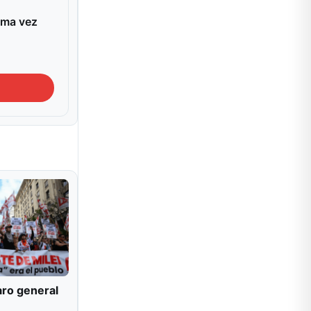
ima vez
aro general