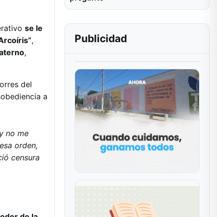
erativo
se le
Publicidad
Arcoíris”
,
paterno
,
orres del
sobediencia a
 y no me
 esa orden,
ció censura
oder de la