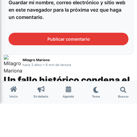
Guardar mi nombre, correo electrónico y sitio web
en este navegador para la próxima vez que haga
un comentario.
Milagro Mariona
hace 3 años • 8 min de lectura
Un fallo histórico condena el
odio racial
Inicio
En debate
Agenda
Tema
Buscar
Actualidad
En un fallo histórico, ocho policías de la
Ciudad de Buenos
Aires
fueron condenados por el asesinato en 2021 de
Lucas González
, un adolescente de 17 años que vivía en
la periferia de Buenos Aires y se encontraba junto con tres