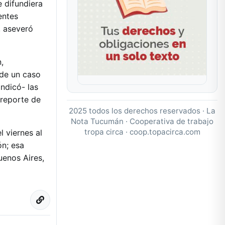
e difundiera
entes
, aseveró
,
 de un caso
ndicó- las
 reporte de
2025 todos los derechos reservados · La
Nota Tucumán · Cooperativa de trabajo
tropa circa ·
coop.topacirca.com
l viernes al
ón; esa
uenos Aires,