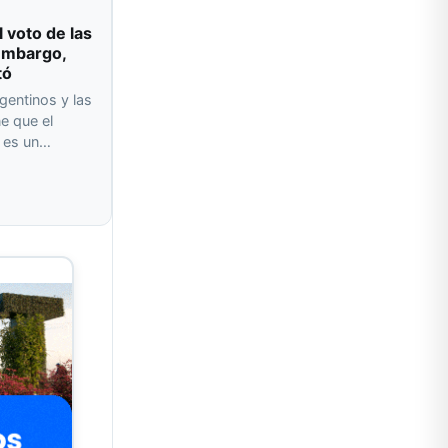
l voto de las
 embargo,
tó
gentinos y las
e que el
o es un…