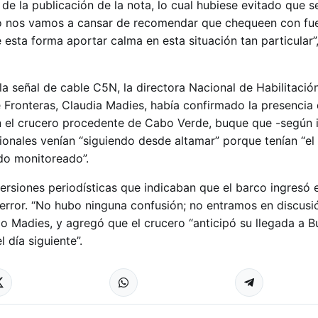
de la publicación de la nota, lo cual hubiese evitado que s
No nos vamos a cansar de recomendar que chequeen con fu
de esta forma aportar calma en esta situación tan particular”
la señal de cable C5N, la directora Nacional de Habilitación
e Fronteras, Claudia Madies, había confirmado la presencia
n el crucero procedente de Cabo Verde, buque que -según i
ionales venían “siguiendo desde altamar” porque tenían “el
ndo monitoreado”.
ersiones periodísticas que indicaban que el barco ingresó e
error. “No hubo ninguna confusión; no entramos en discusi
ijo Madies, y agregó que el crucero “anticipó su llegada a B
 día siguiente”.