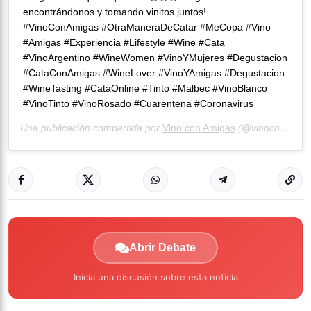
encontrándonos y tomando vinitos juntos! . . . . . . . . . .
#VinoConAmigas #OtraManeraDeCatar #MeCopa #Vino
#Amigas #Experiencia #Lifestyle #Wine #Cata
#VinoArgentino #WineWomen #VinoYMujeres #Degustacion
#CataConAmigas #WineLover #VinoYAmigas #Degustacion
#WineTasting #CataOnline #Tinto #Malbec #VinoBlanco
#VinoTinto #VinoRosado #Cuarentena #Coronavirus
Una publicación compartida por
Vino con Amigas
(@vinoconamigas) el
Abrir Debate
Inicia una discusión sobre esta noticia