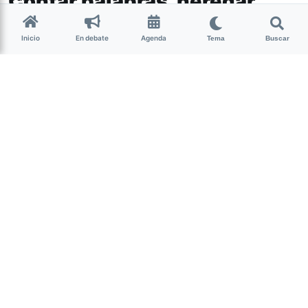
Contar palabras, heredar
cuentos
Inicio
En debate
Agenda
Tema
Buscar
Cultura
Hace más de 10 años Carmen
Fernandez de Ullivarri cuenta cuentos.
En ronda, en las plazas, en el aula, en