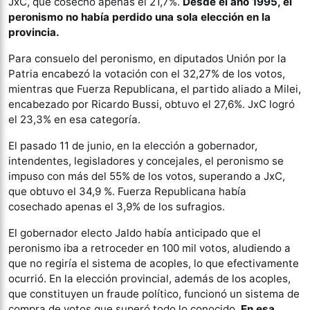
JxC, que cosechó apenas el 21,7%.
Desde el año 1995, el
peronismo no había perdido una sola elección en la
provincia.
Para consuelo del peronismo, en diputados Unión por la
Patria encabezó la votación con el 32,27% de los votos,
mientras que Fuerza Republicana, el partido aliado a Milei,
encabezado por Ricardo Bussi, obtuvo el 27,6%. JxC logró
el 23,3% en esa categoría.
El pasado 11 de junio, en la elección a gobernador,
intendentes, legisladores y concejales, el peronismo se
impuso con más del 55% de los votos, superando a JxC,
que obtuvo el 34,9 %. Fuerza Republicana había
cosechado apenas el 3,9% de los sufragios.
El gobernador electo Jaldo había anticipado que el
peronismo iba a retroceder en 100 mil votos, aludiendo a
que no regiría el sistema de acoples, lo que efectivamente
ocurrió. En la elección provincial, además de los acoples,
que constituyen un fraude político, funcionó un sistema de
compra de votos que superó todo lo conocido.
En esa