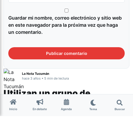
Guardar mi nombre, correo electrónico y sitio web
en este navegador para la próxima vez que haga
un comentario.
La Nota Tucumán
hace 3 años • 5 min de lectura
Utilizan un grupo de
Telegram para difundir fotos
Inicio
En debate
Agenda
de mujeres sin su
Tema
Buscar
consentimiento