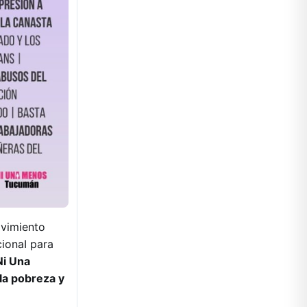
ovimiento
ionaI para
Ni Una
 la pobreza y