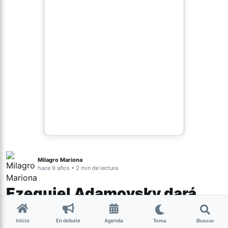
Milagro Mariona
hace 9 años • 2 min de lectura
Ezequiel Adamovsky dará
una conferencia en Tucumán
Inicio
En debate
Agenda
Tema
Buscar