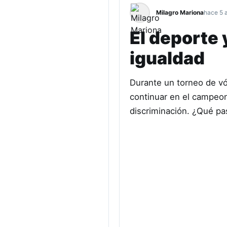
Milagro Mariona
hace 5 
El deporte 
igualdad
Durante un torneo de vól
continuar en el campeo
discriminación. ¿Qué p