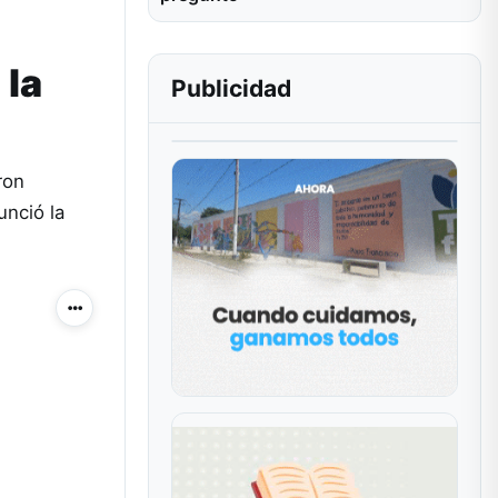
 la
Publicidad
ron
nció la
Más acciones