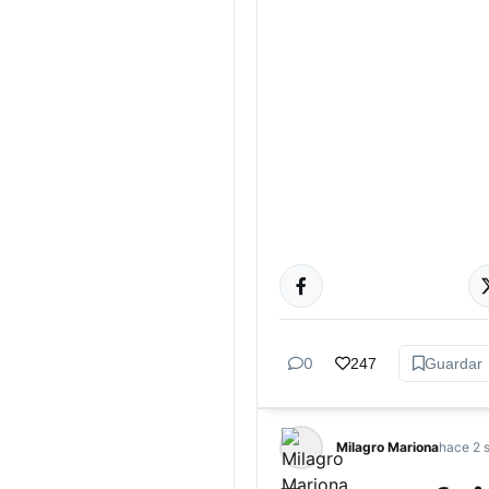
DEPORTES
0
247
Guardar
Milagro Mariona
hace 2 