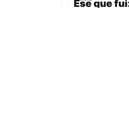
Ese que fui
intersex
Candelaria Schamun es pe
Ese que fui. Expediente 
reconstruye una histori