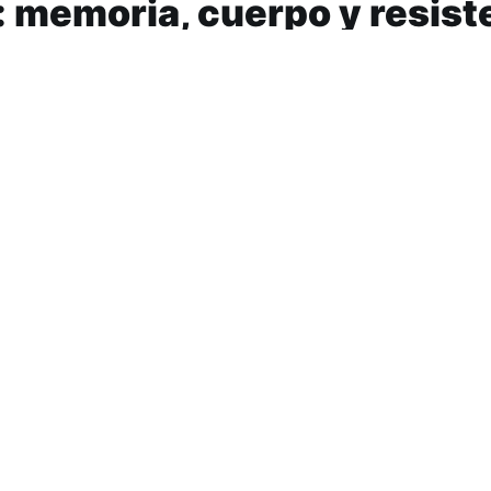
: memoria, cuerpo y resist
riodista, escritora y activista intersex argentina. En 20
de una rebelión corporal (Sudamericana), un libro en el 
a atravesada…